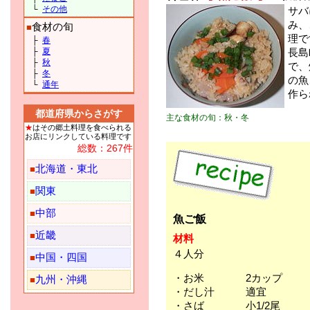
└
その他
サバ
み、
食材の旬
■
理で
├
春
├
夏
長島
├
秋
で、
├
冬
の魚
└
通年
作ら
都道府県からさがす
主な食材の旬：秋・冬
★
はその郷土料理を食べられる
お店にリンクしている料理です
総数：267件
北海道・東北
■
関東
■
中部
■
魚ご飯
近畿
■
材料
４人分
中国・四国
■
・お米 2カップ
九州・沖縄
■
・だし汁 適宜
・さば 小1/2尾