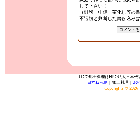
して下さい！
（誹謗・中傷・茶化し等の
不適切と判断した書き込み
JTCO郷土料理はNPO法人日本伝
日本ねっ島
| 郷土料理 |
お
Copyrights © 2026 