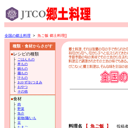
全国の郷土料理
>
魚ご飯 郷土料理[]
種類・食材からさがす
レシピの種類
■
├
ごはんもの
├
丼もの
├
鍋もの
├
麺もの
├
汁もの
├
おかず/おつまみ
├
おやつ
└
その他
食材
■
├
肉
├
野菜
├
魚介
├
穀物/麺/いも
├
豆
料理名
【
魚ご飯
】
投稿者
├
たまご