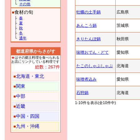
└
その他
食材の旬
牡蠣の土手鍋
広島県
■
├
春
├
夏
あんこう鍋
茨城県
├
秋
├
冬
└
通年
きりたんぽ鍋
秋田県
都道府県からさがす
味噌おでん・どて
愛知県
★
はその郷土料理を食べられる
お店にリンクしている料理です
たこのしゃぶしゃぶ
北海道
総数：267件
北海道・東北
■
味噌煮込み
愛知県
関東
■
石狩鍋
北海道
中部
■
1-10件を表示(全10件中)
近畿
■
中国・四国
■
九州・沖縄
■