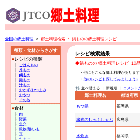
全国の郷土料理
>
郷土料理検索
： 鍋ものの郷土料理レシピ
種類・食材からさがす
レシピ検索結果
レシピの種類
■
◆鍋ものの 郷土料理レシピ
10
├
ごはんもの
├
丼もの
・他にもこんな郷土料理があります
├
鍋もの
・
他のレシピも探してみましょう♪
├
麺もの
├
汁もの
並べ替える
|
新着順
|
コメント
├
おかず/おつまみ
├
おやつ
郷土料理名
都道府県
└
その他
もつ鍋
福岡県
食材
■
├
肉
├
野菜
猪肉のしゃぶしゃぶ
広島県
├
魚介
├
穀物/麺/いも
├
豆
水炊き
福岡県
├
たまご