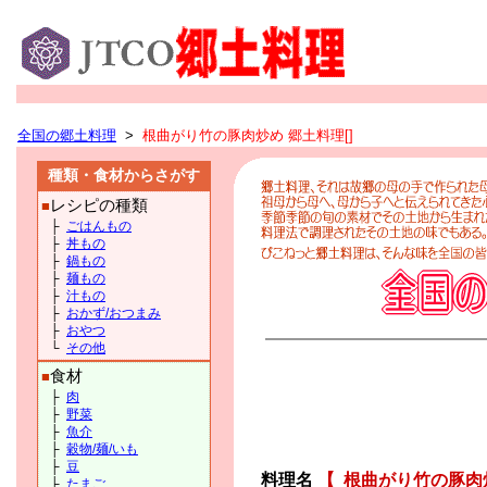
全国の郷土料理
>
根曲がり竹の豚肉炒め 郷土料理[]
種類・食材からさがす
レシピの種類
■
├
ごはんもの
├
丼もの
├
鍋もの
├
麺もの
├
汁もの
├
おかず/おつまみ
├
おやつ
└
その他
食材
■
├
肉
├
野菜
├
魚介
├
穀物/麺/いも
├
豆
料理名
【
根曲がり竹の豚肉
├
たまご