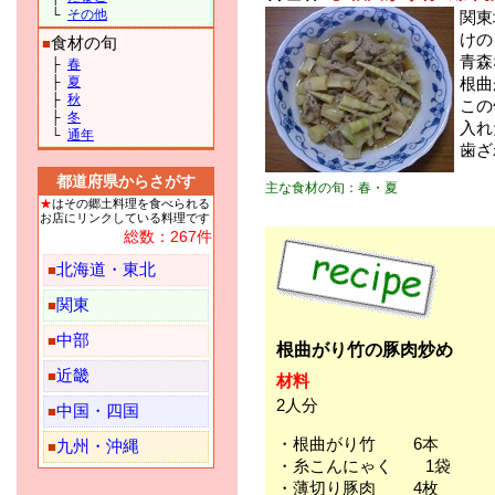
└
その他
関東
けの
食材の旬
■
青森
├
春
├
夏
根曲
├
秋
この
├
冬
入れ
└
通年
歯ざ
都道府県からさがす
主な食材の旬：春・夏
★
はその郷土料理を食べられる
お店にリンクしている料理です
総数：267件
北海道・東北
■
関東
■
中部
■
根曲がり竹の豚肉炒め
近畿
■
材料
2人分
中国・四国
■
・根曲がり竹 6本
九州・沖縄
■
・糸こんにゃく 1袋
・薄切り豚肉 4枚