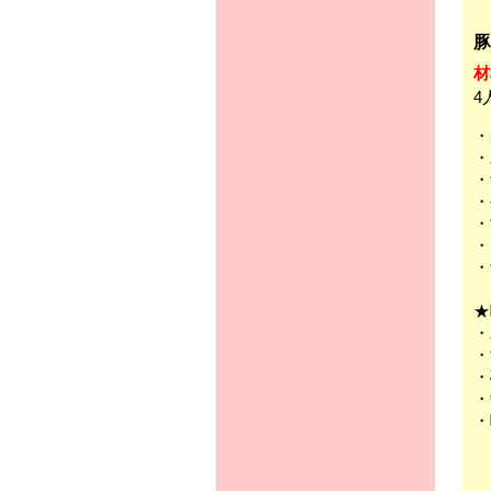
豚
材
4
・
・
★
・
・
・