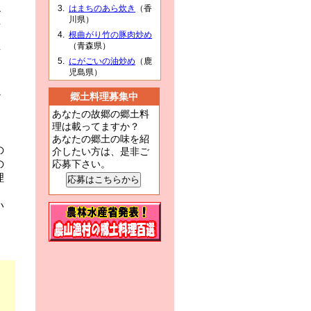
はまちのあら炊き
（香
ル
川県）
崎
根曲がり竹の豚肉炒め
し
（青森県）
有
にがごいの油炒め
（鹿
児島県）
か
郷土料理募集中
あなたの故郷の郷土料
理は載ってますか？
あなたの郷土の味を紹
の
介したい方は、是非ご
の
応募下さい。
理
い