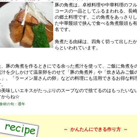
豚の角煮は、卓袱料理や中華料理のフ
コースの一品としてふるまわれる、長
の郷土料理です。この角煮をあっさり
た中華饅頭で挟んで食べる角煮饅頭も
名です。
角煮たる由縁は、四角く切って出した
らといわれています。
た、豚の角煮を作るときにでる余った煮汁を使って、ご飯に角煮を
煮汁を少しかけて温泉卵をのせて「豚の角煮丼」や「炊き込みご飯
し」、「ラーメン屋さんの卵」などの料理にも活用できるお得な料
す。
の美味しいエキスがたっぷりのスープなので捨てるのはもったいな
すからね☆
食材の旬：通年
～
かんたんにできる作り方
～