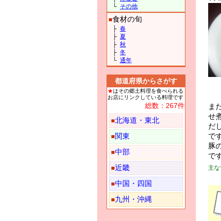
└
その他
食材の旬
■
├
春
├
夏
├
秋
├
冬
└
通年
都道府県からさがす
★
はその郷土料理を食べられる
お店にリンクしている料理です
総数：267件
ま
せ
北海道・東北
■
だ
で
関東
■
豚
中部
■
で
近畿
主な
■
中国・四国
■
九州・沖縄
■