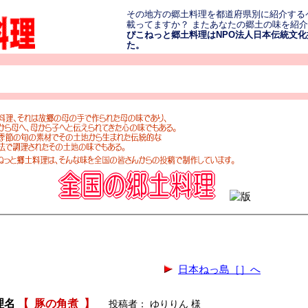
その地方の郷土料理を都道府県別に紹介する
載ってますか？ またあなたの郷土の味を紹
ぴこねっと郷土料理はNPO法人日本伝統文化振
た。
日本ねっ島［］へ
理名
【
豚の角煮
】
投稿者： ゆりりん 様