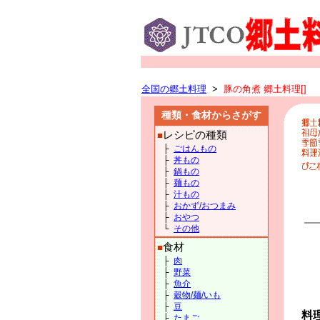
全国の郷土料理
>
豚の角煮 郷土料理[]
種類・食材からさがす
レシピの種類
■
├
ごはんもの
├
丼もの
├
鍋もの
├
麺もの
├
汁もの
├
おかず/おつまみ
├
おやつ
└
その他
食材
■
├
肉
├
野菜
├
魚介
├
穀物/麺/いも
├
豆
料
├
たまご