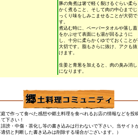
豚の角煮は箸で軽く裂けるぐらい柔ら
かく煮ること、そして肉の中心までじ
っくり味をしみこませることが大切で
す。
煮込む時に、ペーパータオルや落し蓋
をかぶせて表面にも湯が回るように
し、十分に柔らかくゆでておくことが
大切です。脂もさらに抜け、アクも抜
けます。
生姜と青葱を加えると、肉の臭み消し
になります。
家庭で作って食べた感想や郷土料理を食べれるお店の情報などを投
して下さい！
（誹謗・中傷・茶化し等の書き込みは行わないで下さい。当サイト
不適切と判断した書き込みは削除する場合がございます。）