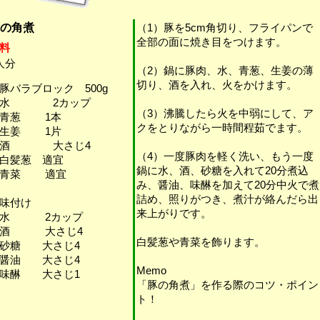
の角煮
（1）豚を5cm角切り、フライパンで
全部の面に焼き目をつけます。
料
人分
（2）鍋に豚肉、水、青葱、生姜の薄
切り、酒を入れ、火をかけます。
豚バラブロック 500g
・水 2カップ
（3）沸騰したら火を中弱にして、ア
・青葱 1本
クをとりながら一時間程茹でます。
・生姜 1片
・酒 大さじ4
（4）一度豚肉を軽く洗い、もう一度
白髪葱 適宜
鍋に水、酒、砂糖を入れて20分煮込
・青菜 適宜
み、醤油、味醂を加えて20分中火で煮
詰め、照りがつき、煮汁が絡んだら出
味付け
来上がりです。
・水 2カップ
・酒 大さじ4
白髪葱や青菜を飾ります。
砂糖 大さじ4
醤油 大さじ4
Memo
味醂 大さじ1
「豚の角煮」を作る際のコツ・ポイン
ト！