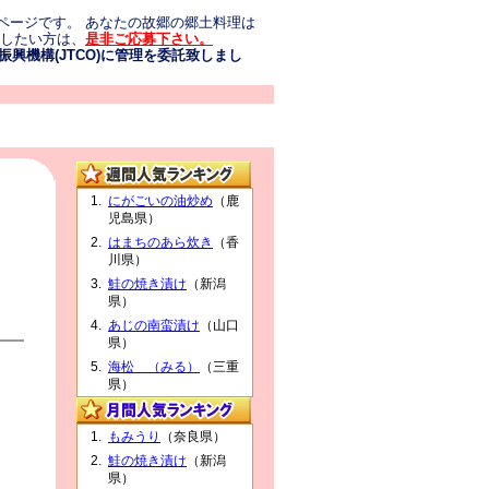
ページです。 あなたの故郷の郷土料理は
介したい方は、
是非ご応募下さい。
興機構(JTCO)に管理を委託致しまし
にがごいの油炒め
（鹿
児島県）
はまちのあら炊き
（香
川県）
鮭の焼き漬け
（新潟
県）
あじの南蛮漬け
（山口
県）
海松 （みる）
（三重
県）
もみうり
（奈良県）
鮭の焼き漬け
（新潟
県）