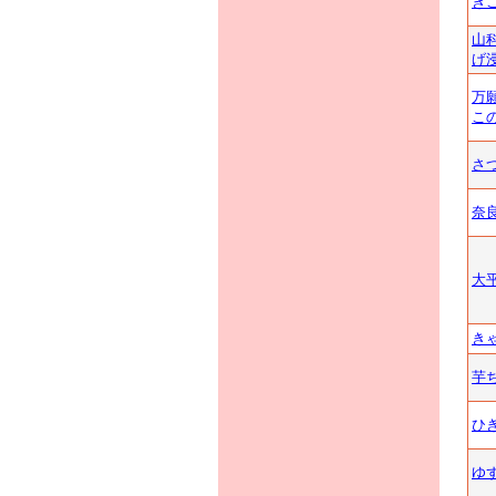
き
山
げ
万
こ
さ
奈
大
き
芋
ひ
ゆ