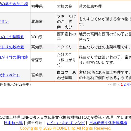
根の葉のきなこ和
福井県
大根の葉
昔の知恵料理
フキ たけ
ものすごく体が温まる食べ物
タタン
北海道
のこ 豚
す。
肉 えび
西田産竹の
地元の高岡市西田の竹の子と
けのこの味噌煮
富山県
子
使って
タドリの炒め煮
高知県
イタドリ
土佐ならではの山菜料理です
たけのこ
曲がり竹の豚肉炒
根曲がり竹は細い竹の子。歯
青森県
（根曲がり
りが非常にいいです。
竹）
白ゴマ あ
宮崎各地にある郷土料理です
や汁（冷汁）
宮崎県
わせ味噌
の土地柄で個性があるようで
30件を表示(全52件中)
<< 前へ
1
2
次
TCO郷土料理はNPO法人日本伝統文化振興機構(JTCO)が委託・管理していま
日本ねっ島
| 郷土料理 |
おやつ・おかずレシピ
|
日本伝統文化振興機構
Copyrights © 2026 PICONET,Inc All Rights Reserved.