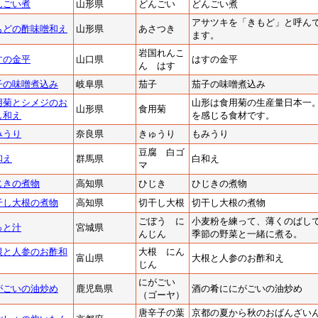
んごい煮
山形県
どんごい
どんごい煮
アサツキを「きもど」と呼ん
もどの酢味噌和え
山形県
あさつき
ます。
岩国れんこ
すの金平
山口県
はすの金平
ん はす
子の味噌煮込み
岐阜県
茄子
茄子の味噌煮込み
用菊とシメジのお
山形は食用菊の生産量日本一
山形県
食用菊
し和え
を感じる食材です。
みうり
奈良県
きゅうり
もみうり
豆腐 白ゴ
和え
群馬県
白和え
マ
じきの煮物
高知県
ひじき
ひじきの煮物
干し大根の煮物
高知県
切干し大根
切干し大根の煮物
ごぼう に
小麦粉を練って、薄くのばし
っと汁
宮城県
んじん
季節の野菜と一緒に煮る。
根と人参のお酢和
大根 にん
富山県
大根と人参のお酢和え
じん
にがごい
がごいの油炒め
鹿児島県
酒の肴ににがごいの油炒め
（ゴーヤ）
唐辛子の葉
京都の夏から秋のおばんざい