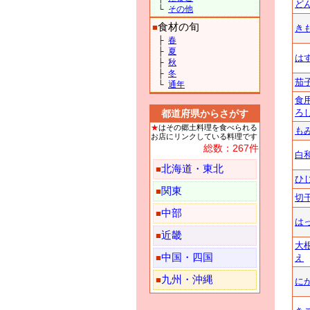
ど
└
その他
食材の旬
■
き
├
春
├
夏
は
├
秋
├
冬
茄
└
通年
食
ろ
都道府県からさがす
★
はその郷土料理を食べられる
も
お店にリンクしている料理です
総数：267件
白
北海道・東北
■
ひ
関東
■
切
中部
■
は
近畿
■
大
中国・四国
■
え
九州・沖縄
■
に