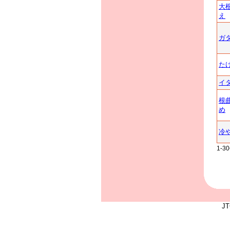
大
え
ガ
た
イ
根
め
冷
1-
J