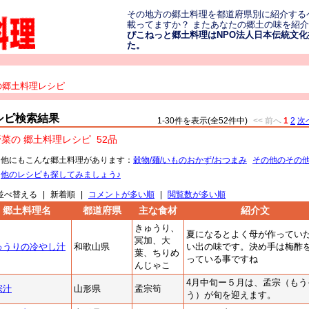
その地方の郷土料理を都道府県別に紹介する
載ってますか？ またあなたの郷土の味を紹
ぴこねっと郷土料理はNPO法人日本伝統文化振
た。
の郷土料理レシピ
シピ検索結果
1-30件を表示(全52件中)
<< 前へ
1
2
次へ
野菜の 郷土料理レシピ
52品
・他にもこんな郷土料理があります：
穀物/麺/いものおかず/おつまみ
その他のその
・
他のレシピも探してみましょう♪
並べ替える
|
新着順
|
コメントが多い順
|
閲覧数が多い順
郷土料理名
都道府県
主な食材
紹介文
きゅうり、
夏になるとよく母が作ってい
冥加、大
ゅうりの冷やし汁
和歌山県
い出の味です。決め手は梅酢
葉、ちりめ
っている事ですね
んじゃこ
4月中旬ー５月は、孟宗（もう
宗汁
山形県
孟宗筍
う）が旬を迎えます。