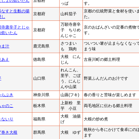
ごしょの炊いたん
京都府
っぱ
す。
科なすと生麩の揚
京都の伝統野菜と食材を使い
京都府
山科茄子
浸し
た。
万願寺唐辛
願寺唐辛子とじゃ
京のおばんざいの定番の煮物
京都府
子 ちりめ
の炊いたん
す。
んじゃこ
さつまい
ついつい箸が止まらなくなっ
つま汁
鹿児島県
も 鶏肉
まう味
大根 にん
良あえ
徳島県
古座川町の郷土料理
じん
れんこん、
里芋、ごぼ
平
山口県
野菜ふんだんのお汁です
う、にんじ
んや山菜
ゃらぶき
神奈川県
山蕗(フキ)
春の香りと苦味が楽しめます
上新粉 里
ちゃのこ
栃木県
両毛地区に伝わる郷土料理
芋 小豆
大根 油揚
きないり
福島県
大根の炒め煮
げ
晩秋から冬にかけて食卓にの
ず巻き大根
群馬県
大根 ゆず
ます