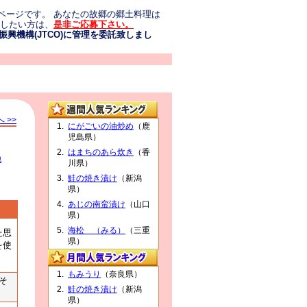
ページです。 あなたの故郷の郷土料理は
介したい方は、
是非ご応募下さい。
興機構(JTCO)に管理を委託致しまし
 >>
にがごいの油炒め
（鹿
児島県）
はまちのあら炊き
（香
他
川県）
鮭の焼き漬け
（新潟
県）
あじの南蛮漬け
（山口
県）
海松 （みる）
（三重
た思
県）
を使
もみうり
（奈良県）
そ
鮭の焼き漬け
（新潟
県）