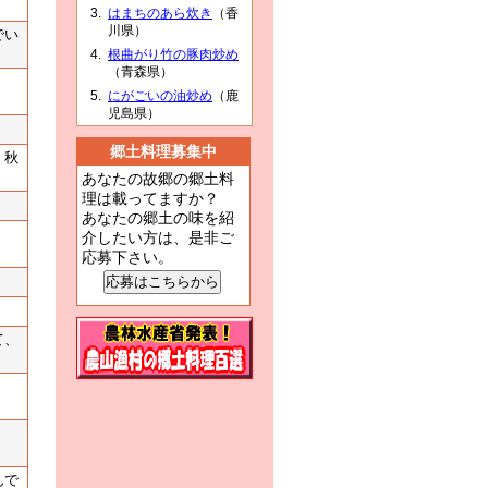
はまちのあら炊き
（香
川県）
でい
根曲がり竹の豚肉炒め
（青森県）
にがごいの油炒め
（鹿
児島県）
郷土料理募集中
。秋
あなたの故郷の郷土料
理は載ってますか？
あなたの郷土の味を紹
介したい方は、是非ご
応募下さい。
て、
んで