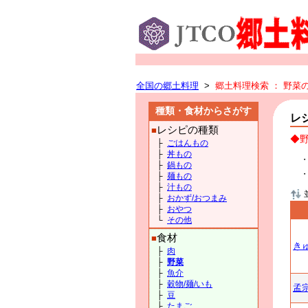
全国の郷土料理
>
郷土料理検索
： 野菜
種類・食材からさがす
レ
レシピの種類
■
◆
├
ごはんもの
├
丼もの
├
鍋もの
├
麺もの
├
汁もの
├
おかず/おつまみ
├
おやつ
└
その他
食材
■
き
├
肉
├
野菜
├
魚介
├
穀物/麺/いも
孟
├
豆
├
たまご