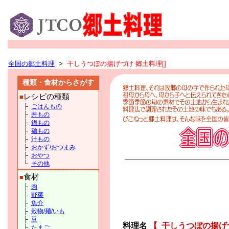
全国の郷土料理
>
干しうつぼの揚げづけ 郷土料理[]
種類・食材からさがす
レシピの種類
■
├
ごはんもの
├
丼もの
├
鍋もの
├
麺もの
├
汁もの
├
おかず/おつまみ
├
おやつ
└
その他
食材
■
├
肉
├
野菜
├
魚介
├
穀物/麺/いも
├
豆
料理名
【
干しうつぼの揚げ
├
たまご