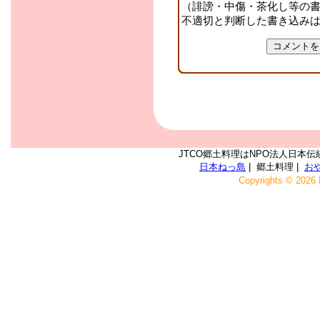
（誹謗・中傷・茶化し等の
不適切と判断した書き込み
JTCO郷土料理はNPO法人日本伝
日本ねっ島
| 郷土料理 |
お
Copyrights © 2026 