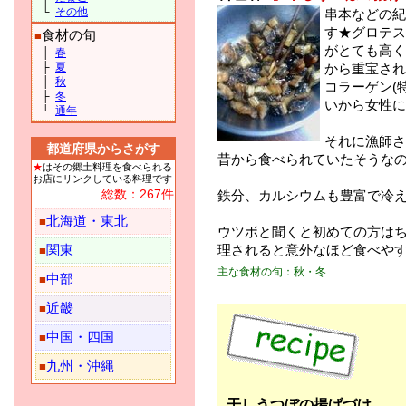
└
その他
串本などの紀
す★グロテス
食材の旬
■
がとても高く
├
春
├
夏
から重宝され
├
秋
コラーゲン(
├
冬
いから女性に
└
通年
それに漁師さ
都道府県からさがす
昔から食べられていたそうな
★
はその郷土料理を食べられる
お店にリンクしている料理です
総数：267件
鉄分、カルシウムも豊富で冷
北海道・東北
■
ウツボと聞くと初めての方は
理されると意外なほど食べや
関東
■
主な食材の旬：秋・冬
中部
■
近畿
■
中国・四国
■
九州・沖縄
■
干しうつぼの揚げづけ