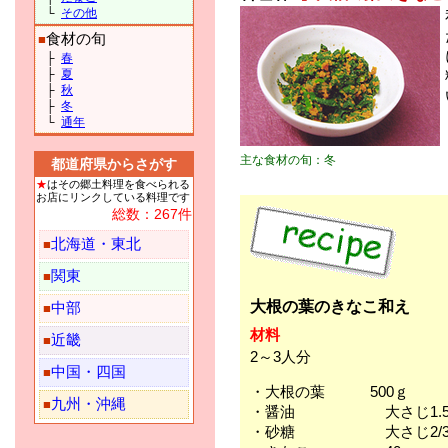
└
その他
食材の旬
■
├
春
├
夏
├
秋
├
冬
└
通年
主な食材の旬：冬
都道府県からさがす
★
はその郷土料理を食べられる
お店にリンクしている料理です
総数：267件
北海道・東北
■
関東
■
大根の葉のきなこ和え
中部
■
材料
近畿
■
2～3人分
中国・四国
■
・大根の葉 500ｇ
九州・沖縄
■
・醤油 大さじ1.
・砂糖 大さじ2/