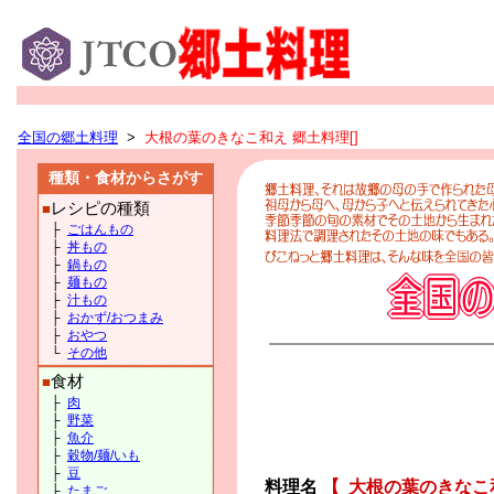
全国の郷土料理
>
大根の葉のきなこ和え 郷土料理[]
種類・食材からさがす
レシピの種類
■
├
ごはんもの
├
丼もの
├
鍋もの
├
麺もの
├
汁もの
├
おかず/おつまみ
├
おやつ
└
その他
食材
■
├
肉
├
野菜
├
魚介
├
穀物/麺/いも
├
豆
料理名
【
大根の葉のきなこ
├
たまご