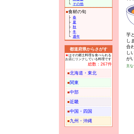
└
その他
食材の旬
■
├
春
├
夏
├
秋
├
冬
芋
└
通年
し
合
都道府県からさがす
し
★
はその郷土料理を食べられる
が
お店にリンクしている料理です
総数：267件
主な
北海道・東北
■
関東
■
中部
■
近畿
■
中国・四国
■
九州・沖縄
■