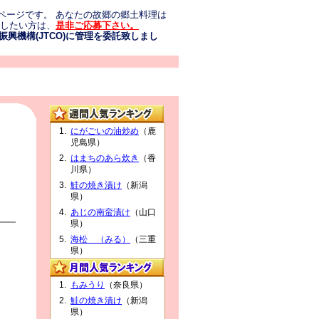
ページです。 あなたの故郷の郷土料理は
介したい方は、
是非ご応募下さい。
興機構(JTCO)に管理を委託致しまし
にがごいの油炒め
（鹿
児島県）
はまちのあら炊き
（香
川県）
鮭の焼き漬け
（新潟
県）
あじの南蛮漬け
（山口
県）
海松 （みる）
（三重
県）
もみうり
（奈良県）
鮭の焼き漬け
（新潟
県）