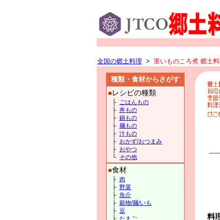
全国の郷土料理
>
里いものころ煮 郷土料理
種類・食材からさがす
レシピの種類
■
├
ごはんもの
├
丼もの
├
鍋もの
├
麺もの
├
汁もの
├
おかず/おつまみ
├
おやつ
└
その他
食材
■
├
肉
├
野菜
├
魚介
├
穀物/麺/いも
├
豆
料
├
たまご