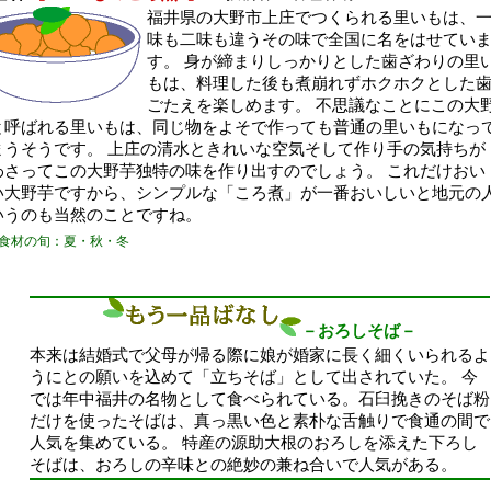
福井県の大野市上庄でつくられる里いもは、
味も二味も違うその味で全国に名をはせてい
す。 身が締まりしっかりとした歯ざわりの里
もは、料理した後も煮崩れずホクホクとした
ごたえを楽しめます。 不思議なことにこの大
と呼ばれる里いもは、同じ物をよそで作っても普通の里いもになっ
まうそうです。 上庄の清水ときれいな空気そして作り手の気持ちが
わさってこの大野芋独特の味を作り出すのでしょう。 これだけおい
い大野芋ですから、シンプルな「ころ煮」が一番おいしいと地元の
いうのも当然のことですね。
食材の旬：夏・秋・冬
－おろしそば－
本来は結婚式で父母が帰る際に娘が婚家に長く細くいられるよ
うにとの願いを込めて「立ちそば」として出されていた。 今
では年中福井の名物として食べられている。石臼挽きのそば粉
だけを使ったそばは、真っ黒い色と素朴な舌触りで食通の間で
人気を集めている。 特産の源助大根のおろしを添えた下ろし
そばは、おろしの辛味との絶妙の兼ね合いで人気がある。