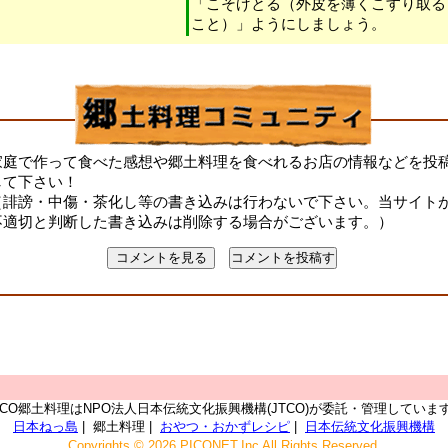
「こそげとる（外皮を薄くこすり取る
こと）」ようにしましょう。
家庭で作って食べた感想や郷土料理を食べれるお店の情報などを投
して下さい！
（誹謗・中傷・茶化し等の書き込みは行わないで下さい。当サイト
不適切と判断した書き込みは削除する場合がございます。）
TCO郷土料理はNPO法人日本伝統文化振興機構(JTCO)が委託・管理していま
日本ねっ島
| 郷土料理 |
おやつ・おかずレシピ
|
日本伝統文化振興機構
Copyrights © 2026 PICONET,Inc All Rights Reserved.