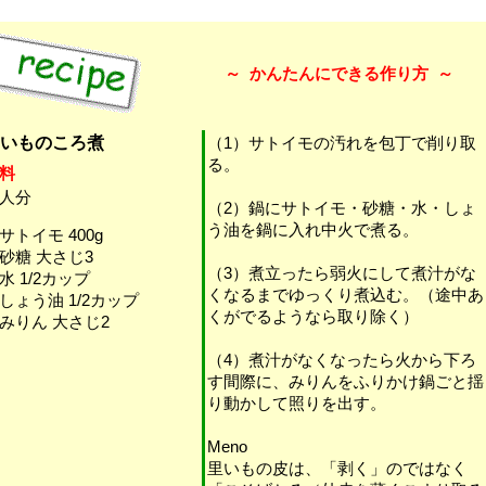
～
かんたんにできる作り方
～
いものころ煮
（1）サトイモの汚れを包丁で削り取
る。
料
人分
（2）鍋にサトイモ・砂糖・水・しょ
う油を鍋に入れ中火で煮る。
サトイモ 400g
砂糖 大さじ3
（3）煮立ったら弱火にして煮汁がな
水 1/2カップ
くなるまでゆっくり煮込む。（途中あ
しょう油 1/2カップ
くがでるようなら取り除く）
みりん 大さじ2
（4）煮汁がなくなったら火から下ろ
す間際に、みりんをふりかけ鍋ごと揺
り動かして照りを出す。
Meno
里いもの皮は、「剥く」のではなく