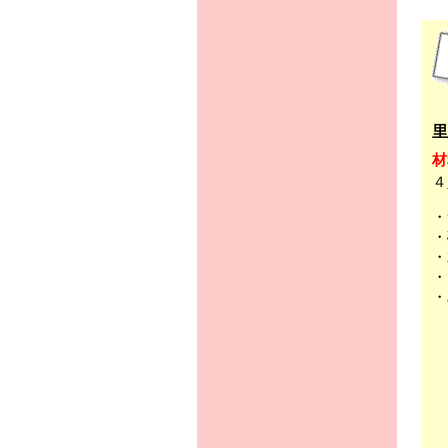
里
材
４
・
・
・
・
・