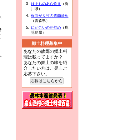
はまちのあら炊き
（香
一
川県）
ま
根曲がり竹の豚肉炒め
い
（青森県）
歯
にがごいの油炒め
（鹿
野
児島県）
て
郷土料理募集中
あなたの故郷の郷土料
人
理は載ってますか？
あなたの郷土の味を紹
介したい方は、是非ご
応募下さい。