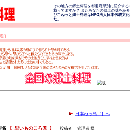
その地方の郷土料理を都道府県別に紹介する
載ってますか？ またあなたの郷土の味を紹
ぴこねっと郷土料理はNPO法人日本伝統文化振
た。
[]
日本ねっ島［］へ
理名
【
里いものころ煮
】
投稿者： 管理者 様