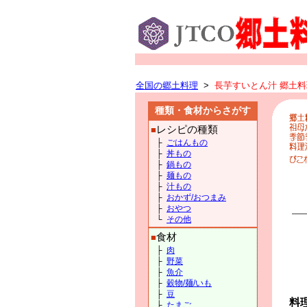
全国の郷土料理
>
長芋すいとん汁 郷土料理
種類・食材からさがす
レシピの種類
■
├
ごはんもの
├
丼もの
├
鍋もの
├
麺もの
├
汁もの
├
おかず/おつまみ
├
おやつ
└
その他
食材
■
├
肉
├
野菜
├
魚介
├
穀物/麺/いも
├
豆
料
├
たまご