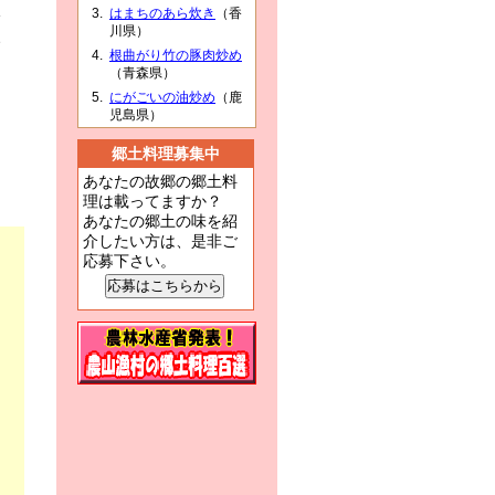
はまちのあら炊き
（香
野
川県）
い
根曲がり竹の豚肉炒め
つ
（青森県）
、
にがごいの油炒め
（鹿
児島県）
郷土料理募集中
あなたの故郷の郷土料
理は載ってますか？
あなたの郷土の味を紹
介したい方は、是非ご
応募下さい。