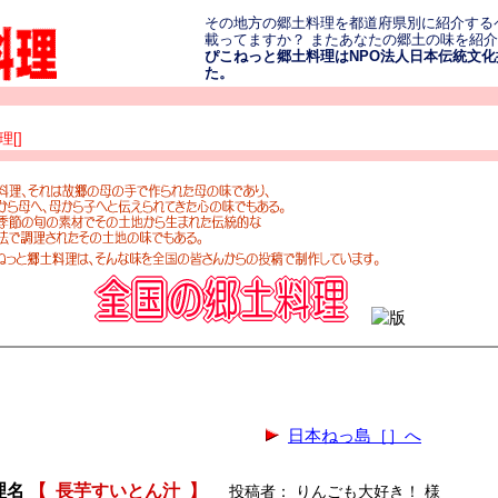
その地方の郷土料理を都道府県別に紹介する
載ってますか？ またあなたの郷土の味を紹
ぴこねっと郷土料理はNPO法人日本伝統文化振
た。
[]
日本ねっ島［］へ
理名
【
長芋すいとん汁
】
投稿者： りんごも大好き！ 様