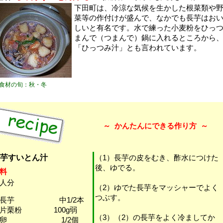
下田町は、冷涼な気候を生かした根菜類や
菜等の作付けが盛んで、なかでも長芋はお
しいと有名です。水で練った小麦粉をひっ
まんで（つまんで）鍋に入れるところから
「ひっつみ汁」とも言われています。
食材の旬：秋・冬
～
かんたんにできる作り方
～
芋すいとん汁
（1）長芋の皮をむき、酢水につけた
後、ゆでる。
料
人分
（2）ゆでた長芋をマッシャーでよく
つぶす。
・長芋 中1/2本
・片栗粉 100g弱
（3）（2）の長芋をよく冷ましてか
・卵 1/2個