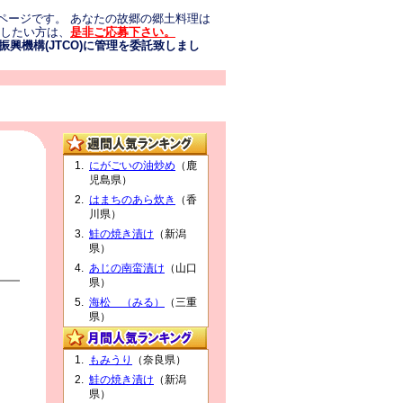
ページです。 あなたの故郷の郷土料理は
介したい方は、
是非ご応募下さい。
興機構(JTCO)に管理を委託致しまし
にがごいの油炒め
（鹿
児島県）
はまちのあら炊き
（香
川県）
鮭の焼き漬け
（新潟
県）
あじの南蛮漬け
（山口
県）
海松 （みる）
（三重
県）
もみうり
（奈良県）
鮭の焼き漬け
（新潟
県）