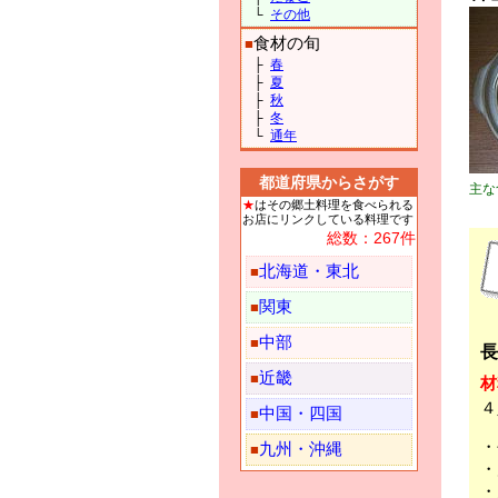
└
その他
食材の旬
■
├
春
├
夏
├
秋
├
冬
└
通年
都道府県からさがす
主な
★
はその郷土料理を食べられる
お店にリンクしている料理です
総数：267件
北海道・東北
■
関東
■
中部
■
長
近畿
■
材
４
中国・四国
■
九州・沖縄
■