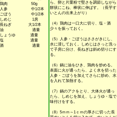
ら、卵と片栗粉で堅さを調節しながら
・鶏肉 50g
餅状にこね、棒状に伸ばす。（長芋す
・人参 中1/2本
いとんの出来上がり）
・ごぼう 中1/2本
・しめじ 1房
（4）鶏肉は一口大に切り、塩・酒
・長ねぎ 大1/2本
少々を振っておく。
・油 適量
・しょうゆ 適量
（5）人参・ごぼうはささがきにし、
・塩 適量
水に浸しておく。しめじはさっと洗っ
・酒 適量
て子房に分け、長ねぎは斜め切りにす
る。
（6）鍋に油をひき、鶏肉を炒める。
表面に火が通ったら、よく水を切った
人参・ごぼうを加えてさらに炒め、水
を入れて加熱する。
（7）鍋のアクをとり、大体火が通っ
たら、しめじを加え、しょうゆ・塩で
味付けをする。
（8）5ｍｍ～1ｃｍの厚さに切った長