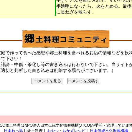
芋すいとんを鍋に入れて、すいとんが
半透明になったら、火をとめる。最後
に長ねぎを散らす。
家庭で作って食べた感想や郷土料理を食べれるお店の情報などを投
して下さい！
（誹謗・中傷・茶化し等の書き込みは行わないで下さい。当サイト
不適切と判断した書き込みは削除する場合がございます。）
TCO郷土料理はNPO法人日本伝統文化振興機構(JTCO)が委託・管理していま
日本ねっ島
| 郷土料理 |
おやつ・おかずレシピ
|
日本伝統文化振興機構