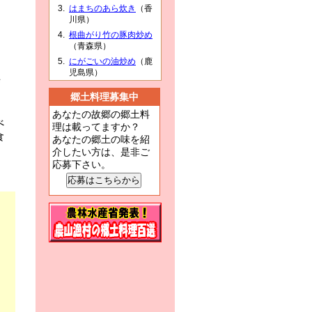
はまちのあら炊き
（香
ら
川県）
根曲がり竹の豚肉炒め
易
（青森県）
にがごいの油炒め
（鹿
児島県）
寺
し
郷土料理募集中
あなたの故郷の郷土料
べ
理は載ってますか？
食
あなたの郷土の味を紹
介したい方は、是非ご
応募下さい。