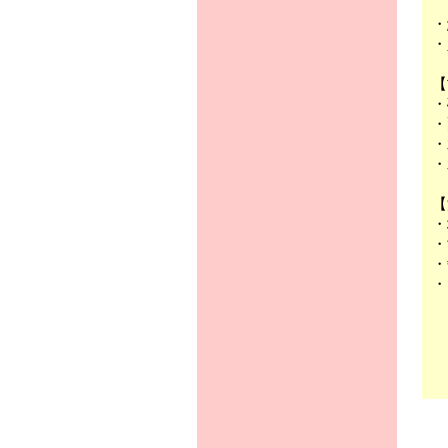
【
・
【
・