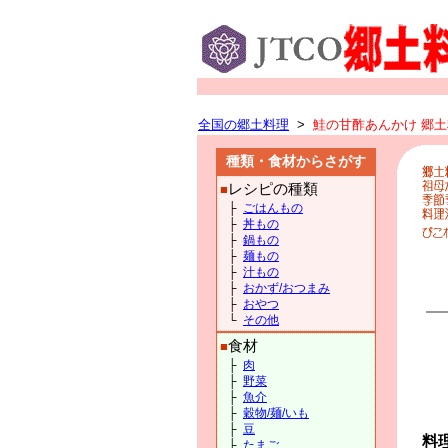
全国の郷土料理
>
鮭の甘酢あんかけ 郷土料
種類・食材からさがす
レシピの種類
■
├
ごはんもの
├
丼もの
├
鍋もの
├
麺もの
├
汁もの
├
おかず/おつまみ
├
おやつ
└
その他
食材
■
├
肉
├
野菜
├
魚介
├
穀物/麺/いも
├
豆
料
├
たまご