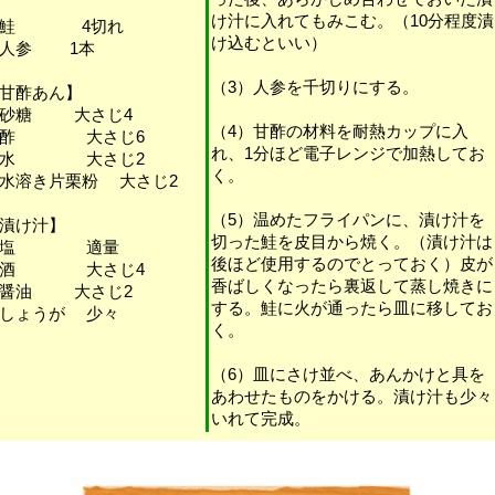
け汁に入れてもみこむ。（10分程度漬
・鮭 4切れ
け込むといい）
・人参 1本
（3）人参を千切りにする。
甘酢あん】
・砂糖 大さじ4
（4）甘酢の材料を耐熱カップに入
・酢 大さじ6
れ、1分ほど電子レンジで加熱してお
・水 大さじ2
く。
水溶き片栗粉 大さじ2
（5）温めたフライパンに、漬け汁を
漬け汁】
切った鮭を皮目から焼く。（漬け汁は
・塩 適量
後ほど使用するのでとっておく）皮が
・酒 大さじ4
香ばしくなったら裏返して蒸し焼きに
・醤油 大さじ2
する。鮭に火が通ったら皿に移してお
しょうが 少々
く。
（6）皿にさけ並べ、あんかけと具を
あわせたものをかける。漬け汁も少々
いれて完成。