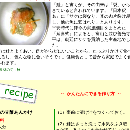
「鮭」と書くが、その由来は「裂」か
きていると言われています。『日本釈
名』に「サケは裂なり、其の肉片裂け
し、他の魚に変はれり」とあります。
平安時代に律令の実施細目をまとめた
『延喜式』によると、富山と並び善光
平は、朝廷にサケを貢納した主産地で
た。
酢は鮭とよくあい、酢がからだにいいことから、たっぷりかけて食
れるし、色んな物に合いそうです。健康食として昔から家庭でよく
られます。
食材の旬：秋
～
かんたんにできる作り方
～
の甘酢あんかけ
（1）事前に漬け汁をつくっておく。
料
（2）鮭はさっと洗って水気をふき取
人分
った後、あらかじめ合わせておいた漬