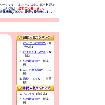
ページです。 あなたの故郷の郷土料理は
介したい方は、
是非ご応募下さい。
興機構(JTCO)に管理を委託致しまし
にがごいの油炒め
（鹿
児島県）
はまちのあら炊き
（香
川県）
鮭の焼き漬け
（新潟
県）
あじの南蛮漬け
（山口
県）
海松 （みる）
（三重
県）
もみうり
（奈良県）
鮭の焼き漬け
（新潟
県）