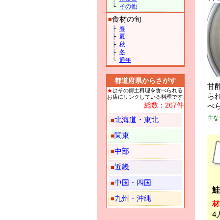
└
その他
食材の旬
■
├
春
├
夏
├
秋
├
冬
└
通年
都道府県からさがす
甘
★
はその郷土料理を食べられる
ら
お店にリンクしている料理です
総数：267件
べ
主な
北海道・東北
■
関東
■
中部
■
近畿
■
中国・四国
■
鮭
九州・沖縄
■
材
4