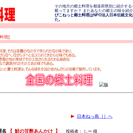
その地方の郷土料理を都道府県別に紹介する
載ってますか？ またあなたの郷土の味を紹
ぴこねっと郷土料理はNPO法人日本伝統文化振
た。
理[]
日本ねっ島［］へ
理名
【
鮭の甘酢あんかけ
】
投稿者： しー 様