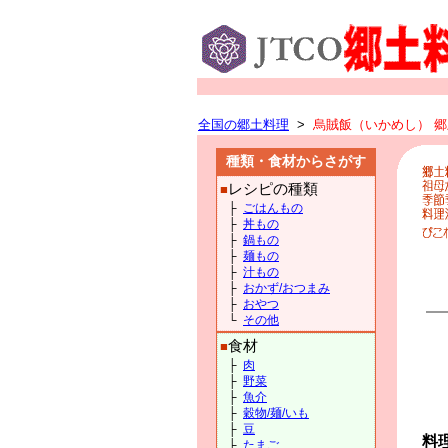
全国の郷土料理
>
烏賊飯（いかめし） 郷
種類・食材からさがす
レシピの種類
■
├
ごはんもの
├
丼もの
├
鍋もの
├
麺もの
├
汁もの
├
おかず/おつまみ
├
おやつ
└
その他
食材
■
├
肉
├
野菜
├
魚介
├
穀物/麺/いも
├
豆
料
├
たまご