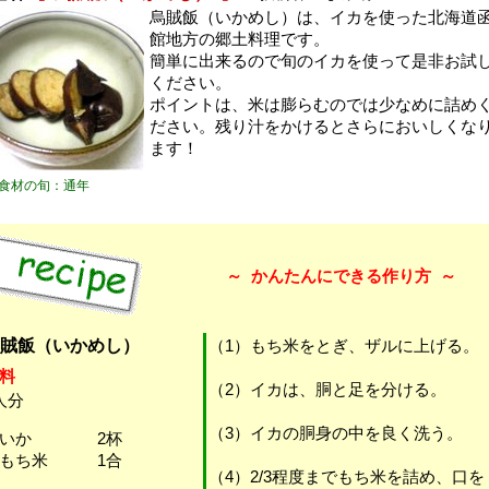
烏賊飯（いかめし）は、イカを使った北海道
館地方の郷土料理です。
簡単に出来るので旬のイカを使って是非お試
ください。
ポイントは、米は膨らむのでは少なめに詰め
ださい。残り汁をかけるとさらにおいしくな
ます！
食材の旬：通年
～
かんたんにできる作り方
～
賊飯（いかめし）
（1）もち米をとぎ、ザルに上げる。
料
（2）イカは、胴と足を分ける。
人分
（3）イカの胴身の中を良く洗う。
・いか 2杯
・もち米 1合
（4）2/3程度までもち米を詰め、口を