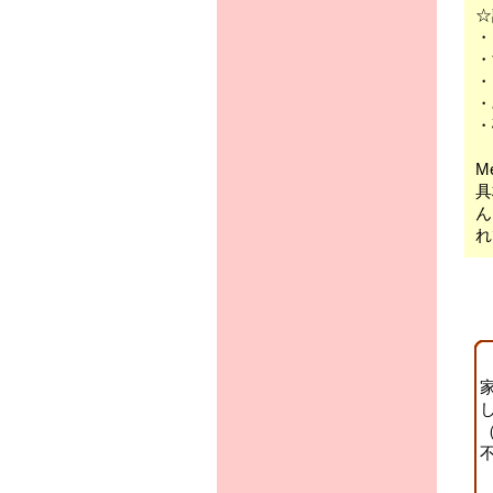
☆
・
M
具
ん
れ