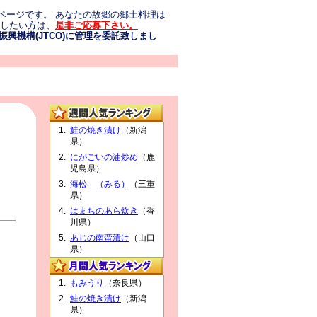
ページです。 あなたの故郷の郷土料理は
介したい方は、
是非ご応募下さい。
興機構(JTCO)に管理を委託致しまし
鮭の焼き漬け
（新潟
県）
にがごいの油炒め
（鹿
児島県）
海松 （みる）
（三重
県）
はまちのあら炊き
（香
川県）
あじの南蛮漬け
（山口
県）
もみうり
（奈良県）
鮭の焼き漬け
（新潟
県）