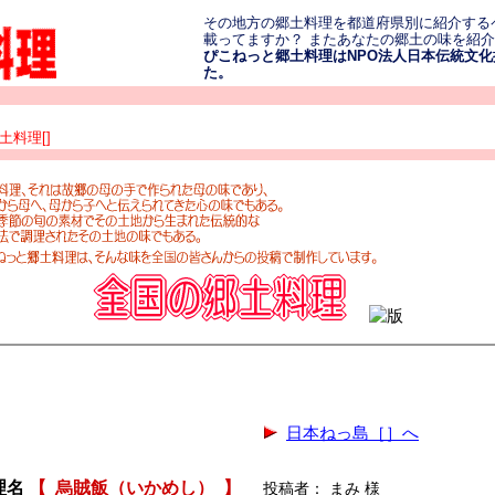
その地方の郷土料理を都道府県別に紹介する
載ってますか？ またあなたの郷土の味を紹
ぴこねっと郷土料理はNPO法人日本伝統文化振
た。
土料理[]
日本ねっ島［］へ
理名
【
烏賊飯（いかめし）
】
投稿者： まみ 様