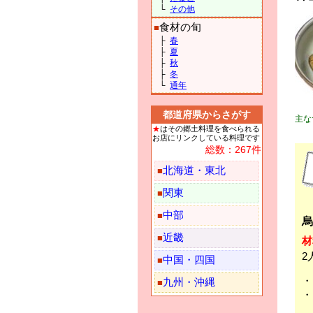
└
その他
食材の旬
■
├
春
├
夏
├
秋
├
冬
└
通年
都道府県からさがす
主な
★
はその郷土料理を食べられる
お店にリンクしている料理です
総数：267件
北海道・東北
■
関東
■
中部
■
烏
近畿
■
材
2
中国・四国
■
九州・沖縄
■