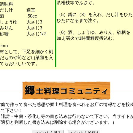
爪楊枝等でふさぐ。
調味料
・だし汁 適宜
（5）鍋に（3）を入れ、だし汁をひた
・酒 50cc
ひたになるまで注ぐ。
しょうゆ 大さじ3
・みりん 大さじ3
（6）酒、しょうゆ、みりん、砂糖を
・砂糖 大さじ1/2
加え弱火で1時間程度煮込む。
emo
材として、下足を細かく刻
だものや筍など山菜類を入
てもおいしいです。
家庭で作って食べた感想や郷土料理を食べれるお店の情報などを投
して下さい！
（誹謗・中傷・茶化し等の書き込みは行わないで下さい。当サイト
不適切と判断した書き込みは削除する場合がございます。）