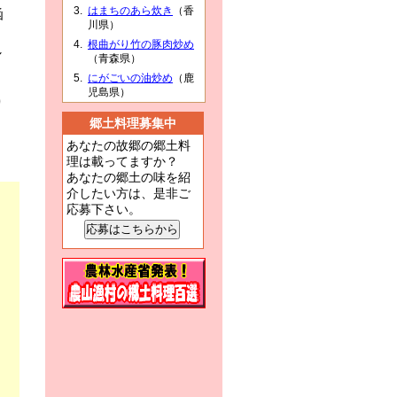
はまちのあら炊き
（香
函
川県）
根曲がり竹の豚肉炒め
し
（青森県）
にがごいの油炒め
（鹿
く
児島県）
り
郷土料理募集中
あなたの故郷の郷土料
理は載ってますか？
あなたの郷土の味を紹
介したい方は、是非ご
応募下さい。