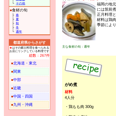
└
その他
福岡の地
には筑前
食材の旬
■
正月料理
├
春
├
夏
材料は鶏
├
秋
季節によ
├
冬
└
通年
都道府県からさがす
主な食材の旬：通年
★
はその郷土料理を食べられる
お店にリンクしている料理です
総数：267件
北海道・東北
■
関東
■
中部
■
がめ煮
近畿
■
材料
中国・四国
■
4人分
九州・沖縄
■
・鶏もも肉 300g