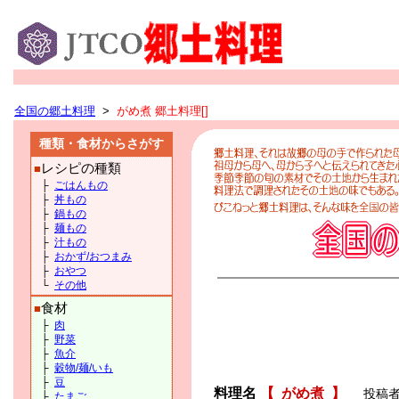
全国の郷土料理
>
がめ煮 郷土料理[]
種類・食材からさがす
レシピの種類
■
├
ごはんもの
├
丼もの
├
鍋もの
├
麺もの
├
汁もの
├
おかず/おつまみ
├
おやつ
└
その他
食材
■
├
肉
├
野菜
├
魚介
├
穀物/麺/いも
├
豆
料理名
【
がめ煮
】
投稿者
├
たまご