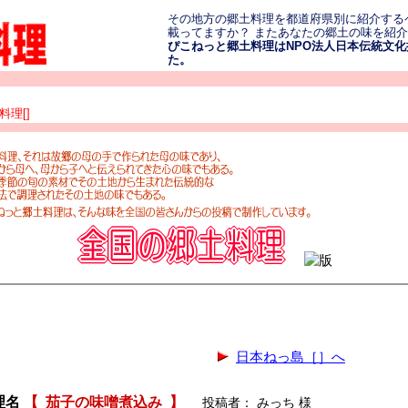
その地方の郷土料理を都道府県別に紹介する
載ってますか？ またあなたの郷土の味を紹
ぴこねっと郷土料理はNPO法人日本伝統文化振
た。
理[]
日本ねっ島［］へ
理名
【
茄子の味噌煮込み
】
投稿者： みっち 様