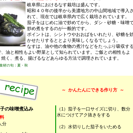
岐阜県におけるなす栽培は盛んです。
昭和４０年の後半から美濃地方の中山間地域で導入
れて、現在では岐阜県内で広く栽培されています。
茄子をはじめに油で炒めてから、ダシ・砂糖・味噌
炒め煮をするのが一般的です。
ポイントは、シシトウやおおばをいれたり、砂糖を
かせたりするととより美味しくなるでしょう。
なすは、油や他の食物の煮汁などをたっぷり吸収す
で、油と相性もよい野菜として知られています。ご飯との相性もよ
、焼く、煮る、揚げるなどあらゆる方法で調理されています。
食材の旬：夏・秋
～
かんたんにできる作り方
～
子の味噌煮込み
（1）茄子を一口サイズに切り、数分
水につけてアク抜きをする
料
人分
（2）水切りした茄子をいためる