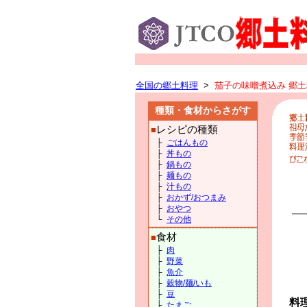
全国の郷土料理
>
茄子の味噌煮込み 郷土料
種類・食材からさがす
レシピの種類
■
├
ごはんもの
├
丼もの
├
鍋もの
├
麺もの
├
汁もの
├
おかず/おつまみ
├
おやつ
└
その他
食材
■
├
肉
├
野菜
├
魚介
├
穀物/麺/いも
├
豆
料
├
たまご