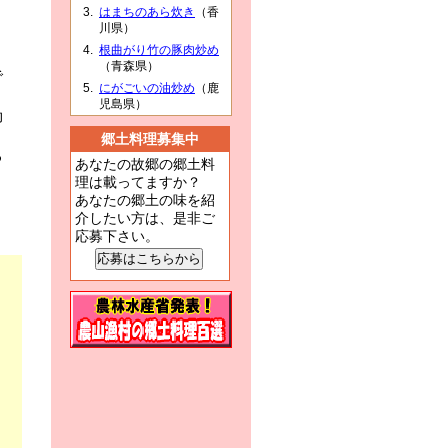
はまちのあら炊き
（香
川県）
さ
根曲がり竹の豚肉炒め
（青森県）
で
にがごいの油炒め
（鹿
児島県）
効
郷土料理募集中
る
あなたの故郷の郷土料
理は載ってますか？
あなたの郷土の味を紹
介したい方は、是非ご
応募下さい。