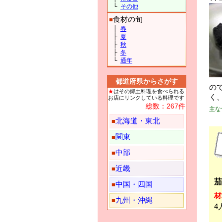
└
その他
食材の旬
■
├
春
├
夏
├
秋
├
冬
└
通年
都道府県からさがす
の
★
はその郷土料理を食べられる
く
お店にリンクしている料理です
総数：267件
主な
北海道・東北
■
関東
■
中部
■
近畿
■
茄
中国・四国
■
材
九州・沖縄
■
4