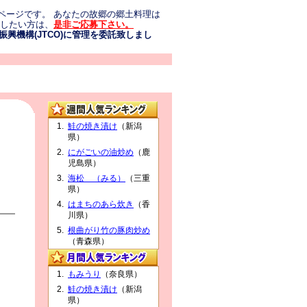
ページです。 あなたの故郷の郷土料理は
介したい方は、
是非ご応募下さい。
興機構(JTCO)に管理を委託致しまし
鮭の焼き漬け
（新潟
県）
にがごいの油炒め
（鹿
児島県）
海松 （みる）
（三重
県）
はまちのあら炊き
（香
川県）
根曲がり竹の豚肉炒め
（青森県）
もみうり
（奈良県）
鮭の焼き漬け
（新潟
県）