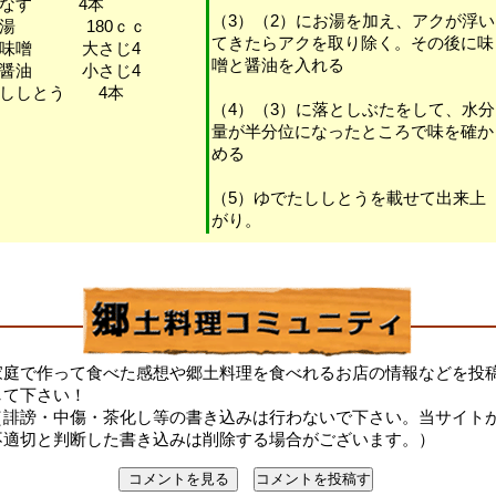
・なす 4本
（3）（2）にお湯を加え、アクが浮い
・湯 180ｃｃ
てきたらアクを取り除く。その後に味
・味噌 大さじ4
噌と醤油を入れる
・醤油 小さじ4
ししとう 4本
（4）（3）に落としぶたをして、水分
量が半分位になったところで味を確か
める
（5）ゆでたししとうを載せて出来上
がり。
家庭で作って食べた感想や郷土料理を食べれるお店の情報などを投
して下さい！
（誹謗・中傷・茶化し等の書き込みは行わないで下さい。当サイト
不適切と判断した書き込みは削除する場合がございます。）