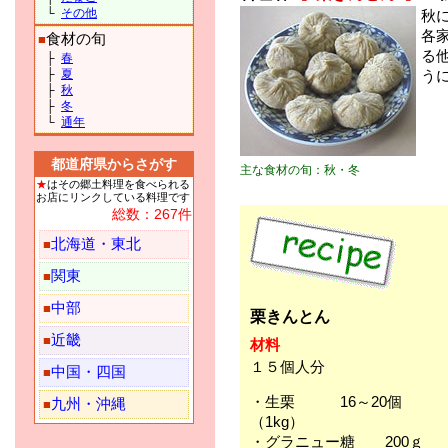
└
その他
秋
各
食材の旬
■
る
├
春
├
夏
う
├
秋
├
冬
└
通年
都道府県からさがす
主な食材の旬：秋・冬
★
はその郷土料理を食べられる
お店にリンクしている料理です
総数：267件
北海道・東北
■
関東
■
中部
■
栗きんとん
近畿
■
材料
１５個人分
中国・四国
■
・生栗 16～20個
九州・沖縄
■
（1kg）
・グラニュー糖 200ｇ