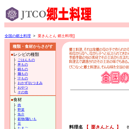
全国の郷土料理
>
栗きんとん 郷土料理[]
種類・食材からさがす
レシピの種類
■
├
ごはんもの
├
丼もの
├
鍋もの
├
麺もの
├
汁もの
├
おかず/おつまみ
├
おやつ
└
その他
食材
■
├
肉
├
野菜
├
魚介
├
穀物/麺/いも
├
豆
料理名
【
栗きんとん
】
├
たまご