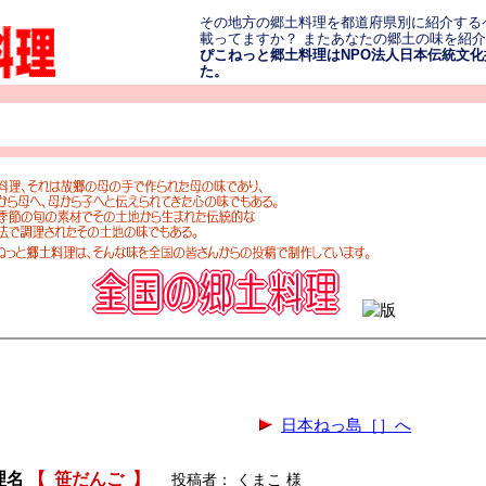
その地方の郷土料理を都道府県別に紹介する
載ってますか？ またあなたの郷土の味を紹
ぴこねっと郷土料理はNPO法人日本伝統文化振
た。
日本ねっ島［］へ
理名
【
笹だんご
】
投稿者： くまこ 様