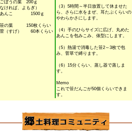
ごぼうの葉 200ｇ
（3）5時間～半日放置して休ませた
なければ、よもぎ）
ら、さらに水をまぜ、耳たぶくらいの
・あんこ 1500ｇ
やわらかさにします。
笹の葉 150枚くらい
（4）手のひらサイズに広げ、丸めた
菅（すげ） 60本くらい
あんこを包みこみ、俵型にします。
（5）熱湯で消毒した笹2～3枚で包
み、菅草で縛ります。
（6）15分くらい、蒸し器で蒸しま
す。
Memo
これで笹だんごが50個くらいできま
す。