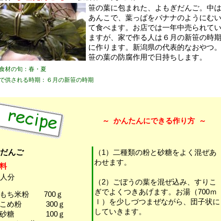
笹の葉に包まれた、よもぎだんご。中
あんこで、葉っぱをバナナのようにむ
て食べます。お店では一年中売られて
ますが、家で作る人は６月の新笹の時
に作ります。新潟県の代表的なおやつ
笹の葉の防腐作用で日持ちします。
食材の旬：春・夏
で供される時期：６月の新笹の時期
～
かんたんにできる作り方
～
だんご
（1）二種類の粉と砂糖をよく混ぜあ
わせます。
料
0人分
（2）ごぼうの葉を混ぜ込み、すりこ
ぎでよくつきあげます。お湯（700ｍ
もち米粉 700ｇ
ｌ）を少しづつまぜながら、団子状に
・こめ粉 300ｇ
していきます。
・砂糖 100ｇ