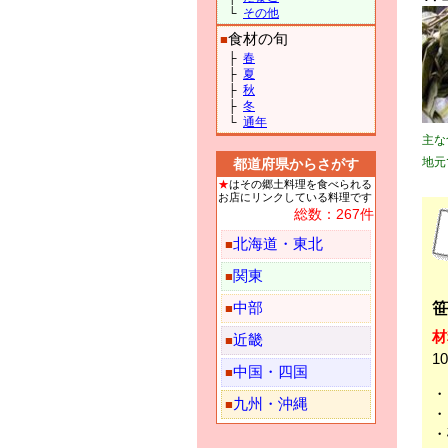
└
その他
食材の旬
■
├
春
├
夏
├
秋
├
冬
└
通年
主な
地元
都道府県からさがす
★
はその郷土料理を食べられる
お店にリンクしている料理です
総数：267件
北海道・東北
■
関東
■
笹
中部
■
材
近畿
■
1
中国・四国
■
・
九州・沖縄
■