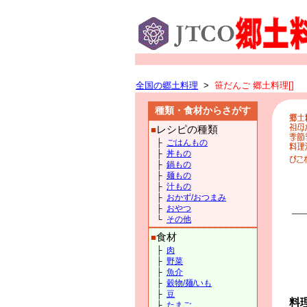
全国の郷土料理
>
笹だんご 郷土料理[]
種類・食材からさがす
レシピの種類
■
├
ごはんもの
├
丼もの
├
鍋もの
├
麺もの
├
汁もの
├
おかず/おつまみ
├
おやつ
└
その他
食材
■
├
肉
├
野菜
├
魚介
├
穀物/麺/いも
├
豆
料
├
たまご