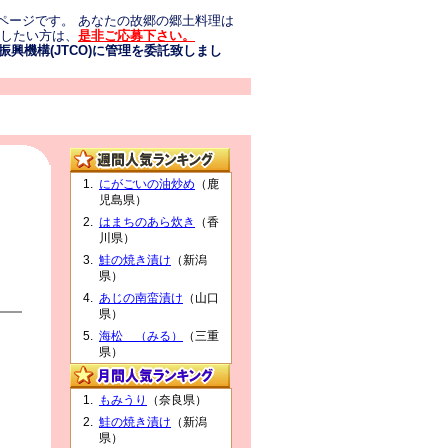
ページです。 あなたの故郷の郷土料理は
介したい方は、
是非ご応募下さい。
興機構(JTCO)に管理を委託致しまし
にがごいの油炒め
（鹿
児島県）
はまちのあら炊き
（香
川県）
鮭の焼き漬け
（新潟
県）
あじの南蛮漬け
（山口
県）
海松 （みる）
（三重
県）
もみうり
（奈良県）
鮭の焼き漬け
（新潟
県）