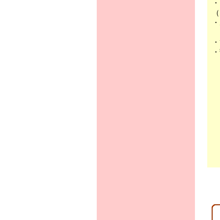
・
（
・
・