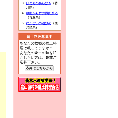
はまちのあら炊き
（香
は
川県）
い
根曲がり竹の豚肉炒め
い
（青森県）
期
にがごいの油炒め
（鹿
。
児島県）
郷土料理募集中
あなたの故郷の郷土料
理は載ってますか？
あなたの郷土の味を紹
介したい方は、是非ご
応募下さい。