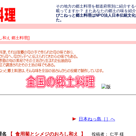
その地方の郷土料理を都道府県別に紹介する
載ってますか？ またあなたの郷土の味を紹
ぴこねっと郷土料理はNPO法人日本伝統文化振
た。
和え 郷土料理[]
日本ねっ島［］へ
理名
【
食用菊とシメジのおろし和え
】
投稿者： 仁平 様