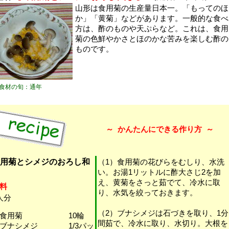
山形は食用菊の生産量日本一。「もってのほ
か」「黄菊」などがあります。一般的な食べ
方は、酢のものや天ぷらなど。これは、食用
菊の色鮮やかさとほのかな苦みを楽しむ酢の
ものです。
食材の旬：通年
～
かんたんにできる作り方
～
用菊とシメジのおろし和
（1）食用菊の花びらをむしり、水洗
い。お湯1リットルに酢大さじ2を加
え、黄菊をさっと茹でて、冷水に取
料
り、水気を絞っておきます。
人分
（2）ブナシメジは石づきを取り、1分
・食用菊 10輪
間茹で、冷水に取り、水切り。大根を
・ブナシメジ 1/3パッ