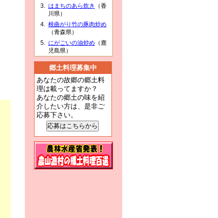
はまちのあら炊き
（香
川県）
根曲がり竹の豚肉炒め
（青森県）
にがごいの油炒め
（鹿
児島県）
郷土料理募集中
あなたの故郷の郷土料
理は載ってますか？
あなたの郷土の味を紹
介したい方は、是非ご
応募下さい。