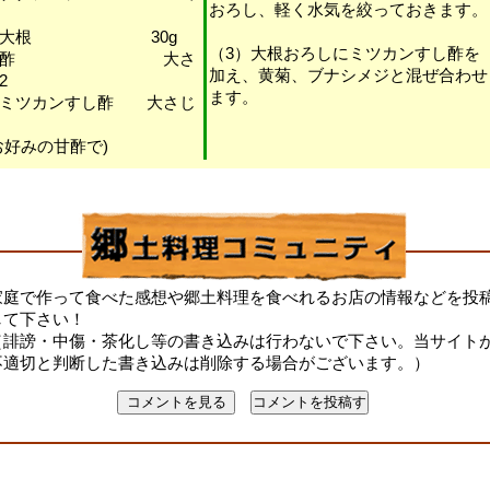
おろし、軽く水気を絞っておきます。
・大根 30g
（3）大根おろしにミツカンすし酢を
・酢 大さ
加え、黄菊、ブナシメジと混ぜ合わせ
じ2
ます。
・ミツカンすし酢 大さじ
お好みの甘酢で)
家庭で作って食べた感想や郷土料理を食べれるお店の情報などを投
して下さい！
（誹謗・中傷・茶化し等の書き込みは行わないで下さい。当サイト
不適切と判断した書き込みは削除する場合がございます。）