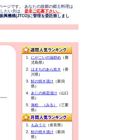
ページです。 あなたの故郷の郷土料理は
介したい方は、
是非ご応募下さい。
興機構(JTCO)に管理を委託致しまし
にがごいの油炒め
（鹿
児島県）
はまちのあら炊き
（香
川県）
鮭の焼き漬け
（新潟
県）
あじの南蛮漬け
（山口
県）
海松 （みる）
（三重
県）
もみうり
（奈良県）
鮭の焼き漬け
（新潟
県）