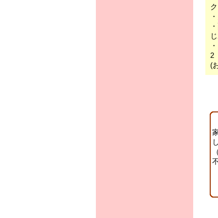
ク
2
(