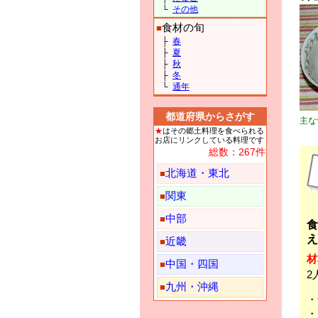
└
その他
食材の旬
■
├
春
├
夏
├
秋
├
冬
└
通年
都道府県からさがす
主な
★
はその郷土料理を食べられる
お店にリンクしている料理です
総数：267件
北海道・東北
■
関東
■
中部
■
食
え
近畿
■
材
中国・四国
■
2
九州・沖縄
■