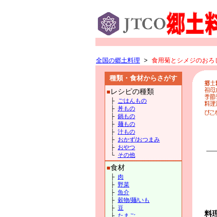
全国の郷土料理
>
食用菊とシメジのおろし
種類・食材からさがす
レシピの種類
■
├
ごはんもの
├
丼もの
├
鍋もの
├
麺もの
├
汁もの
├
おかず/おつまみ
├
おやつ
└
その他
食材
■
├
肉
├
野菜
├
魚介
├
穀物/麺/いも
├
豆
料
├
たまご