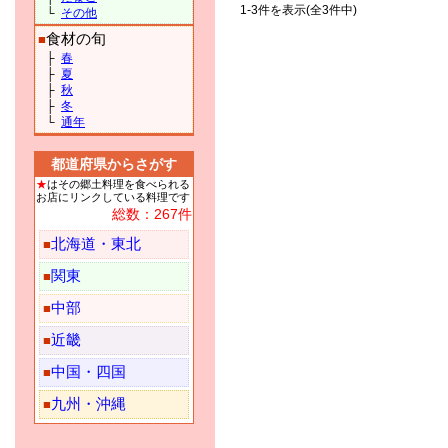
1-3件を表示(全3件中)
└
その他
食材の旬
■
├
春
├
夏
├
秋
├
冬
└
通年
都道府県からさがす
★
はその郷土料理を食べられる
お店にリンクしている料理です
総数：267件
北海道・東北
■
関東
■
中部
■
近畿
■
中国・四国
■
九州・沖縄
■