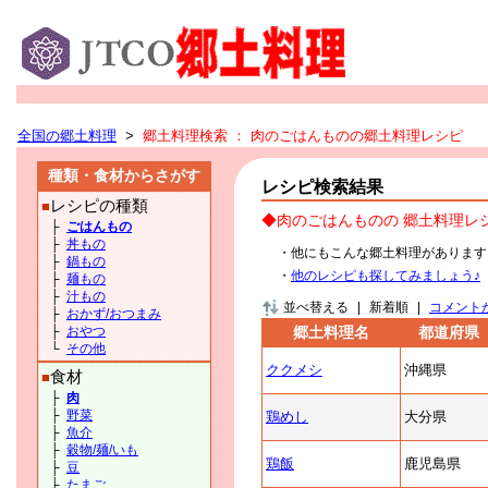
全国の郷土料理
>
郷土料理検索
： 肉のごはんものの郷土料理レシピ
種類・食材からさがす
レシピ検索結果
レシピの種類
■
◆肉のごはんものの 郷土料理レ
├
ごはんもの
├
丼もの
・他にもこんな郷土料理があります
├
鍋もの
・
他のレシピも探してみましょう♪
├
麺もの
├
汁もの
並べ替える
|
新着順
|
コメント
├
おかず/おつまみ
├
おやつ
郷土料理名
都道府県
└
その他
ククメシ
沖縄県
食材
■
├
肉
├
野菜
鶏めし
大分県
├
魚介
├
穀物/麺/いも
鶏飯
鹿児島県
├
豆
├
たまご