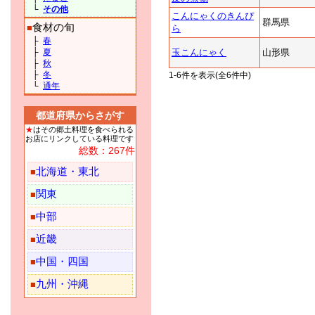
└
その他
こんにゃくのきんぴ
群馬県
食材の旬
■
ら
├
春
├
夏
玉こんにゃく
山形県
├
秋
├
冬
1-6件を表示(全6件中)
└
通年
都道府県からさがす
★
はその郷土料理を食べられる
お店にリンクしている料理です
総数：267件
北海道・東北
■
関東
■
中部
■
近畿
■
中国・四国
■
九州・沖縄
■