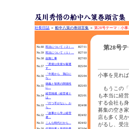
社長日誌
＞
船中八策の巻頭言集
＞
第28号テーマ：小
第28号
No.60
民法について（２）...
H27/11
No.59
民法について（１）...
H27/10
No.58
由無し事
H27/03
「悪貨は良貨を駆逐
No.57
H25/04
す...
「牛尾から 鶏口に
小事を見れば
No.56
H25/04
な...
徳義と智恵の関係性
No.55
H25/03
もうこの「
に...
経営雑感（経営者と
も本当に経営
No.54
H25/01
は...
する会社も身
「打つ手がない」か
No.53
H24/08
ら...
募集の空き家
「故事から学ぶ経営
No.52
H24/02
店も多く見か
者...
No.51
こんな時代だから...
H24/02
がるし、受注
No.50
代替効果と所得効果...
H23/04