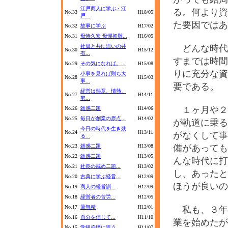
江戸商人に学ぶ・江
る。何より資
No.33
H18/05
戸...
た要因ではあ
No.32
故事に学ぶ
H17/02
No.31
母恃久安 母憚初難...
H16/05
社員と共に思いの共
どんな時代
No.30
H15/12
有...
すまでは時間
No.29
その気になれば。...
H15/08
りに充分な資
小事を見れば則ち大
No.28
H15/03
事...
要である。
経営は熱意、情熱、
No.27
H14/11
努...
１ヶ月や２
No.26
雑感二題
H14/06
No.25
毎日が創業の原点...
H14/02
が軌道に乗る
今日の時代を生き残
No.24
H13/11
がなくして事
る...
No.23
雑感二題
H13/08
備があっても
No.22
雑感二題
H13/05
んな時代に打
No.21
社長の戒め二題...
H13/02
し、あったと
No.20
古典に学ぶ経営...
H12/09
ほうが良いの
No.19
商人の経営訓...
H12/09
No.18
経営者の苦労...
H12/05
No.17
筆無精
H12/01
私も、３年
No.16
自分を信じて...
H11/10
業を始めたが
No.15
学級崩壊に思う...
H11/07