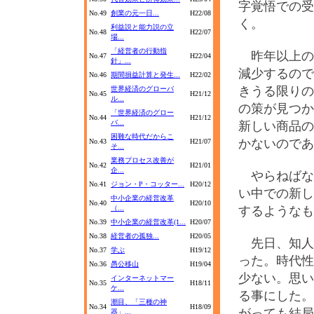
字覚悟での受
No.49
創業の元一日...
H22/08
く。
利益説と能力説の立
No.48
H22/07
場...
「経営者の行動指
昨年以上の
No.47
H22/04
針」...
減少するので
No.46
期間損益計算と発生...
H22/02
きうる限りの
世界経済のグローバ
No.45
H21/12
ル...
の策が見つか
「世界経済のグロー
No.44
H21/12
バ...
新しい商品の
困難な時代だからこ
かないのであ
No.43
H21/07
そ...
業務プロセス改善が
No.42
H21/01
企...
やらねばな
No.41
ジョン・P・コッター...
H20/12
い中での新し
中小企業の経営改革
No.40
H20/10
（...
するようなも
No.39
中小企業の経営改革(1...
H20/07
No.38
経営者の孤独...
H20/05
先日、知人
No.37
学ぶ
H19/12
った。時代性
No.36
愚公移山
H19/04
少ない。思い
インターネットマー
No.35
H18/11
ケ...
る事にした。
潮目、「三種の神
No.34
H18/09
がっても結局
器」...