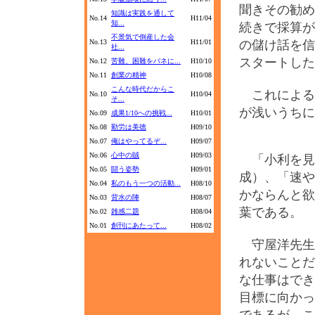
聞きその勧め
知識は実践を通して
No.14
H11/04
知...
続きで採算が
不景気で倒産した会
No.13
H11/01
の儲け話を信
社...
スタートした
No.12
苦難、困難をバネに...
H10/10
No.11
創業の精神
H10/08
こんな時代だからこ
これによる
No.10
H10/04
そ...
が浅いうちに
No.09
成果1/10への挑戦...
H10/01
No.08
勤労は美徳
H09/10
No.07
俺はやってるぞ...
H09/07
No.06
心中の賊
H09/03
「小利を見
No.05
闘う姿勢
H09/01
成）、「速や
No.04
私のもう一つの活動...
H08/10
かならんと欲
No.03
背水の陣
H08/07
葉である。
No.02
雑感二題
H08/04
No.01
創刊にあたって...
H08/02
守屋洋先生
れないことだ
な仕事はでき
目標に向かっ