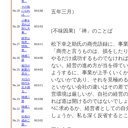
有...
（
その気
五年三月）
No.29
になれ
H15/08
ば。...
小事を
見れば
No.28
H15/03
則ち大
[不味因果] 「禅」のことば
事...
経営は
熱意、
松下幸之助氏の商売語録に、事
No.27
H14/11
情熱、
「商売と言うものは、損をした
努...
雑感二
やるだけ成功するものでなけれ
No.26
H14/06
題
ない。経営の進め方が当を得て
毎日が
No.25
創業の
H14/02
ようするに、事業が上手くいく
原点...
いないかであり、それを見極め
今日の
時代を
No.24
H13/11
といかない会社の違いはその差
生き残
る...
営環境は厳しいが、自社の経営
雑感二
No.23
H13/08
れば道は開けるのではないでし
題
雑感二
ﾍに求めるか、経営者としての自
No.22
H13/05
題
しょうか。私も深く反省すると
社長の
No.21
戒め二
H13/02
（
題...