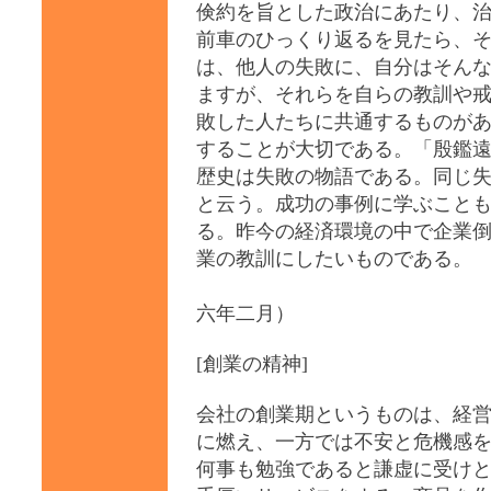
倹約を旨とした政治にあたり、
前車のひっくり返るを見たら、
は、他人の失敗に、自分はそん
ますが、それらを自らの教訓や
敗した人たちに共通するものが
することが大切である。「殷鑑
歴史は失敗の物語である。同じ
と云う。成功の事例に学ぶこと
る。昨今の経済環境の中で企業
業の教訓にしたいものである。
（
六年二月）
[創業の精神]
会社の創業期というものは、経
に燃え、一方では不安と危機感
何事も勉強であると謙虚に受け