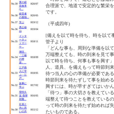
業の経
No.39
H20/07
合理派で、地道で安定的な繁栄
営改革
(1...
です。
経営者
No.38
H20/05
の孤独...
No.37
学ぶ
H19/12
（平成四年)
愚公移
No.36
H19/04
山
[備えを以て時を待ち、時を以て事
インタ
ーネッ
管子より
No.35
H18/11
トマー
ケ...
「どんな事も、周到な準備を以
潮目、
万端整えても、時の到来を見て事
「三種
No.34
H18/09
の神
以て時を待ち、何事も事を興す
器」...
人、道具、を備えもって時節到
江戸商
人に学
待つ当人の心の準備が必要である
No.33
H18/05
ぶ・江
戸...
時節到来を待たずして事を始め
故事に
No.32
H17/02
興すには、時が早すぎてはいか
学ぶ
「待つ」事の大切さを教えてい
母恃久
No.31
安 母憚
H16/05
端整えて待つことを教えている
初難...
社員と
って時の到来を待たず始めれば
共に思
No.30
H15/12
たいものである。
いの共