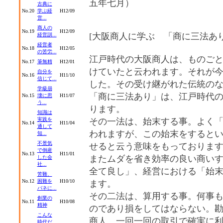
五年七月）
古典に
No.20
学ぶ経
H12/09
営...
商人の
No.19
H12/09
[大阪商人に学ぶ 「商に三法あり
経営訓...
経営者
No.18
H12/05
の苦労...
江戸時代の大阪商人は、ものご
No.17
筆無精
H12/01
けていたと云われます。それが
自分を
No.16
H11/10
信じて...
した。その受け継がれた伝統の
学級崩
「商に三法あり」は、江戸時代
No.15
壊に思
H11/07
う...
ります。
知識は
実践を
その一法は、始末する事。よく
No.14
H11/04
通して
われますが、この始末をすると
知...
不景気
せると云う意味をもっておりま
で倒産
No.13
H11/01
またムダを省き効率の良い商い
した会
社...
全て良し」、経営における「始
苦難、
No.12
困難を
H10/10
ます。
バネに...
その二法は、算用する事。何事も
創業の
No.11
H10/08
精神
のであり損をしてはならない。
こんな
商人。一回一回の取引で確実に
時代だ