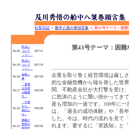
社長日誌
＞
船中八策の巻頭言集
＞
第43号テーマ：困
第43号テーマ：困
民法に
No.60
ついて
H27/11
（２）...
民法に
No.59
ついて
H27/10
（１）...
企業を取り巻く経営環境は厳し
由無し
No.58
H27/03
事
的な金融危機から端を発した世
「悪貨
は良貨
関、不動産会社が大打撃を受け
No.57
H25/04
を駆逐
に怒涛のように襲い掛かってき
す...
「牛尾
産も増加の一途です。100年に
から
No.56
H25/04
は、「過去の成功体験」や「長
鶏口に
な...
した。今は、時代の流れを見て
徳義と
智恵の
れます。要するに「実践知」と
No.55
H25/03
関係性