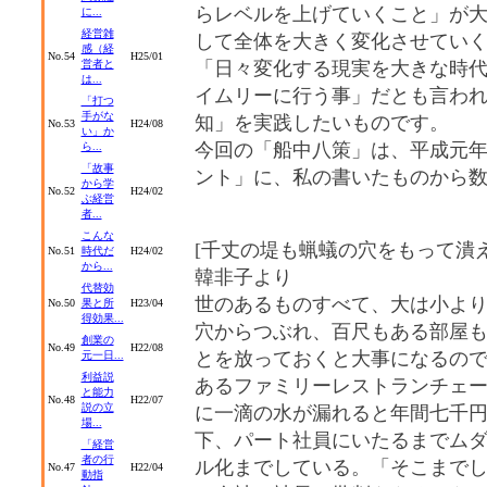
らレベルを上げていくこと」が
に...
経営雑
して全体を大きく変化させてい
感（経
No.54
H25/01
営者と
「日々変化する現実を大きな時
は...
イムリーに行う事」だとも言わ
「打つ
手がな
知」を実践したいものです。
No.53
H24/08
い」か
今回の「船中八策」は、平成元
ら...
「故事
ント」に、私の書いたものから
から学
No.52
H24/02
ぶ経営
者...
こんな
[千丈の堤も蝋蟻の穴をもって潰
No.51
時代だ
H24/02
から...
韓非子より
代替効
世のあるものすべて、大は小よ
No.50
果と所
H23/04
得効果...
穴からつぶれ、百尺もある部屋
創業の
No.49
H22/08
とを放っておくと大事になるの
元一日...
利益説
あるファミリーレストランチェ
と能力
No.48
H22/07
説の立
に一滴の水が漏れると年間七千
場...
下、パート社員にいたるまでム
「経営
者の行
ル化までしている。「そこまで
No.47
H22/04
動指