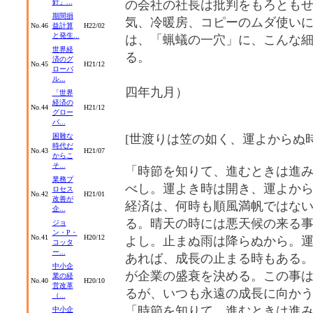
針」...
の会社の社長は批判をもろとも
期間損
気、冷暖房、コピーのムダ使い
No.46
益計算
H22/02
と発生...
は、「蝋蟻の一穴」に、こんな
世界経
る。
済のグ
No.45
H21/12
ローバ
（
ル...
四年九月）
「世界
経済の
No.44
H21/12
グロー
バ...
困難な
[世渡りは笠の如く、運よからぬ
時代だ
No.43
H21/07
からこ
そ...
「時節を知りて、進むときは進
業務プ
べし。運よき時は開き、運よか
ロセス
No.42
H21/01
改善が
経済は、何時も順風満帆ではな
企...
る。晴天の時には悪天候の来る
ジョ
ン・P・
No.41
H20/12
よし。止まぬ雨は降らぬから。
コッタ
ー...
あれば、成長の止まる時もある
中小企
が企業の盛衰を決める。この事
業の経
No.40
H20/10
営改革
るが、いつも永遠の成長に向か
（...
「時節を知りて、進むときは進
中小企