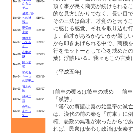
No.10
H10/04
からこ
頂く事が長く商売が続けられる
そ...
的な見方ばかりでなく、長い目
成果1/10
No.09
への挑
H10/01
その三法は商才、才覚のと云う
戦...
に感じる感覚、それを取り込む
勤労は
No.08
H09/10
美徳
よ、商才があるかないかが厳し
俺はや
No.07
ってる
H09/07
から叩きあげられる中で、商機
ぞ...
行をモットーとして心を戒めた
心中の
No.06
H09/03
賊
葉に浮黷ﾄいる。我々もこの言葉
闘う姿
No.05
H09/01
勢
（平成五年j
私のも
No.04
う一つ
H08/10
の活動...
背水の
No.03
H08/07
[前車の覆るは後車の戒め −前車
陣
雑感二
「漢詩」
No.02
H08/04
題
「漢代の賈誼は秦の始皇帝の滅
創刊に
No.01
あたっ
H08/02
は、漢代の前の秦を「前車」に
て...
権、悪政の無理が祟ったからで
れば、民衆は安心し政治は安泰す