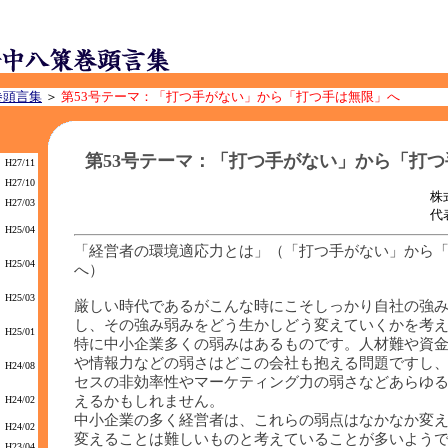
巻頭言集
＞
第53号テーマ：「打つ手がない」から「打つ手は無限」へ
第53号テーマ：「打つ手がない」から「打
H27/11
H27/10
株
H27/03
代
H25/04
「経営者の環境適応力とは」（「打つ手がない」から
H25/04
へ）
H25/03
厳しい時代であるがこんな時にこそしっかり自社の強
し、その強み弱みをどう生かしどう変えていくかを考
H25/01
特に中小企業多くの弱みはあるものです。人材難や資
や情報力などの弱さはどこの会社も抱える問題ですし
H24/08
セスの非効率性やマーケティング力の弱さなどあらゆ
えるかもしれません。
H24/02
中小企業の多く経営者は、これらの弱点はなかなか変
H24/02
変えることは難しいものと考えていることが多いよう
H23/04