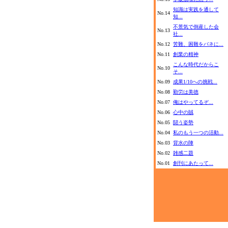
知識は実践を通して
No.14
知...
不景気で倒産した会
No.13
社...
No.12
苦難、困難をバネに...
No.11
創業の精神
こんな時代だからこ
No.10
そ...
No.09
成果1/10への挑戦...
No.08
勤労は美徳
No.07
俺はやってるぞ...
No.06
心中の賊
No.05
闘う姿勢
No.04
私のもう一つの活動...
No.03
背水の陣
No.02
雑感二題
No.01
創刊にあたって...