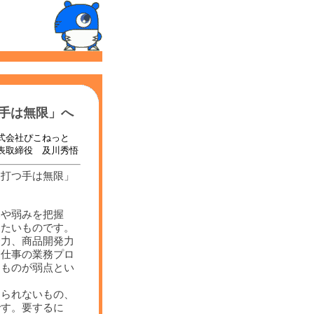
つ手は無限」へ
式会社ぴこねっと
表取締役 及川秀悟
「打つ手は無限」
みや弱みを把握
えたいものです。
金力、商品開発力
、仕事の業務プロ
るものが弱点とい
えられないもの、
です。要するに