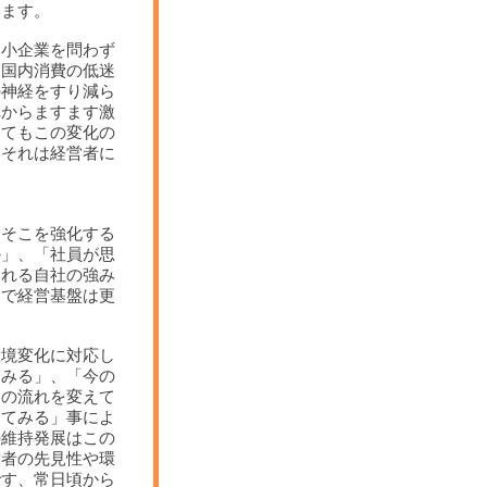
います。
中小企業を問わず
る国内消費の低迷
の神経をすり減ら
れからますます激
ってもこの変化の
。それは経営者に
てそこを強化する
か」、「社員が思
くれる自社の強み
とで経営基盤は更
環境変化に対応し
てみる」、「今の
務の流れを変えて
えてみる」事によ
の維持発展はこの
営者の先見性や環
です、常日頃から