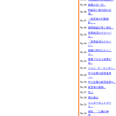
No.49
創業の元一日...
利益説と能力説の立
No.48
場...
「経営者の行動指
No.47
針」...
No.46
期間損益計算と発生...
世界経済のグローバ
No.45
ル...
「世界経済のグロー
No.44
バ...
困難な時代だからこ
No.43
そ...
業務プロセス改善が
No.42
企...
No.41
ジョン・P・コッター...
中小企業の経営改革
No.40
（...
No.39
中小企業の経営改革(1...
No.38
経営者の孤独...
No.37
学ぶ
No.36
愚公移山
インターネットマー
No.35
ケ...
潮目、「三種の神
No.34
器」...