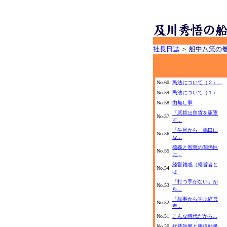
社長日誌
＞
船中八策の
No.60
民法について（２）...
No.59
民法について（１）...
No.58
由無し事
「悪貨は良貨を駆逐
No.57
す...
「牛尾から 鶏口に
No.56
な...
徳義と智恵の関係性
No.55
に...
経営雑感（経営者と
No.54
は...
「打つ手がない」か
No.53
ら...
「故事から学ぶ経営
No.52
者...
No.51
こんな時代だから...
No.50
代替効果と所得効果...