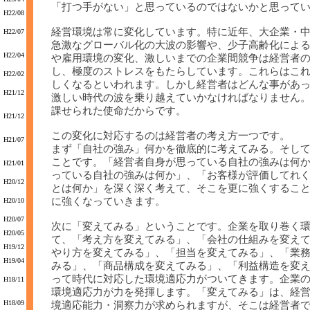
「打つ手がない」と思っているのではないかと思って
H22/08
経営環境は常に変化しています。特に近年、大企業・
H22/07
急激なグローバル化の大波の影響や、少子高齢化によ
H22/04
や雇用環境の変化、激しいまでの企業間競争は経営者
し、極度のストレスをもたらしています。これらはこ
H22/02
しくなるといわれます。しかし経営者はどんな事があ
H21/12
激しい時代の波を乗り越えていかなければなりません
課せられた使命だからです。
H21/12
この変化に対応するのは経営者の考え方一つです。
H21/07
まず「自社の強み」何かを徹底的に考えてみる。そし
ことです。「経営者自身が思っている自社の強みは何
H21/01
っている自社の強みは何か」、「お客様が評価してれ
H20/12
とは何か」を深く深く考えて、そこを更に強くするこ
に強くなっていきます。
H20/10
H20/07
次に「変えてみる」ということです。企業を取り巻く
H20/05
て、「考え方を変えてみる」、「会社の仕組みを変え
H19/12
やり方を変えてみる」、「担当を変えてみる」、「業
H19/04
みる」、「商品構成を変えてみる」、「利益構造を変
って時代に対応した環境適応力がついてきます。企業
H18/11
環境適応力が力を発揮します。「変えてみる」は、経
H18/09
境適応能力・洞察力が求められますが、そこは経営者