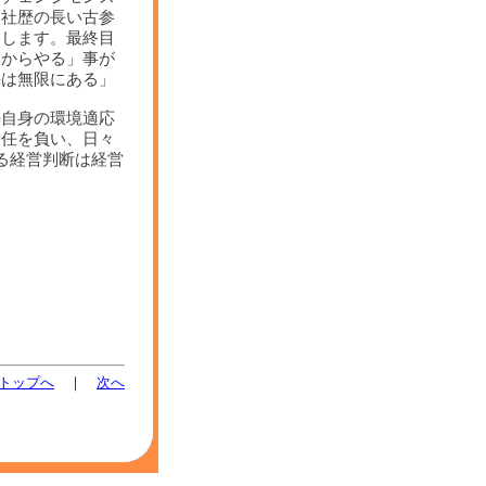
は社歴の長い古参
まします。最終目
とからやる」事が
手は無限にある」
の自身の環境適応
責任を負い、日々
る経営判断は経営
トップへ
｜
次へ