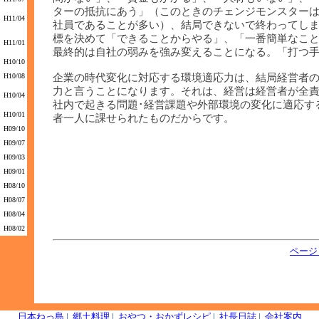
ターの抵抗にあう」（このときのチェンジモンスター
H11/04
社員であることが多い）、結局できないで終わってし
標を決めて「できることからやる」、「一番簡単なこ
H11/01
最終的は自社の弱みを強み変えることになる。「打つ
H10/10
H10/08
企業の時代変化に対応する環境適応力は、結局経営者
力と言うことになります。それは、経営は経営者が全
H10/04
社内で起きる問題･経営課題や外部環境の変化に適応す
H10/01
者一人に課せられたものだからです。
H09/10
H09/07
H09/03
H09/01
H08/10
H08/07
H08/04
H08/02
ページ
日本ねっ島
|
郷土料理
|
おやつ・おかずレシピ
|
社長日誌
|
会社案内