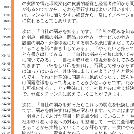
の実践で得た環境変化の皮膚的感覚と経営者仲間から
H18/05
があるのですから、それを実行すればよいと思います
は、マンネリに陥りやすい経営から、常にイノベーシ
H17/02
に変わることでもあります。
H16/05
H15/12
次に、「自社の弱みを知る」です。「自社の弱みを知
的弱み・組織の弱み・商品力の弱み・サービスの弱み
H15/08
設備の弱み・外部環境に対する弱みを紙に書きだして
H15/03
いることを紙に書き出してみる」、「やりたいと持っ
とを書き出してみる」、「自社の弱みを社員に聞いて
H14/11
に聞いてみる」、「自社を取り巻く環境分析をしてみ
H14/06
できます。（彼をしり己を知れば、百戦して殆うから
H14/02
は知ってはいるが、具体的に出してみようとすると意
のです。それは日常的に問題を抽象的だったり、ぼん
H13/11
け問題意識をもって考えることが少ないからです。だ
H13/08
し可視化する」ことで明確にして、社員と共に考え解
H13/05
で、弱点をチャンスに変えていくことができます。
H13/02
H12/09
次に、「自社の弱みを知ったらこれらの弱点を転換し
H12/09
です。弱みを解決すれば強み変わります。それにはま
「弱点としてあげた項目・問題点や困っていること・
H12/05
社を取り巻く環境への対応」を整理して、一度に全部
H12/01
きることから実施していくことが肝心です。一度にや
H11/10
間がない」、「資金もかかる」、「人材もいない」、
H11/07