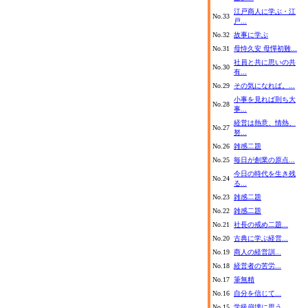
江戸商人に学ぶ・江
No.33
戸...
No.32
故事に学ぶ
No.31
母恃久安 母憚初難...
社員と共に思いの共
No.30
有...
No.29
その気になれば。...
小事を見れば則ち大
No.28
事...
経営は熱意、情熱、
No.27
努...
No.26
雑感二題
No.25
毎日が創業の原点...
今日の時代を生き残
No.24
る...
No.23
雑感二題
No.22
雑感二題
No.21
社長の戒め二題...
No.20
古典に学ぶ経営...
No.19
商人の経営訓...
No.18
経営者の苦労...
No.17
筆無精
No.16
自分を信じて...
No.15
学級崩壊に思う...