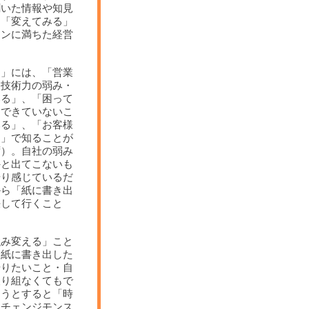
聞いた情報や知見
。「変えてみる」
ョンに満ちた経営
る」には、「営業
・技術力の弱み・
みる」、「困って
てできていないこ
みる」、「お客様
る」で知ることが
ず）。自社の弱み
外と出てこないも
やり感じているだ
から「紙に書き出
決して行くこと
強み変える」こと
す紙に書き出した
やりたいこと・自
取り組なくてもで
ろうとすると「時
「チェンジモンス