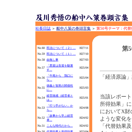
社長日誌
＞
船中八策の巻頭言集
＞
第50号テーマ：代
第
No.60
民法について（２）...
H27/11
No.59
民法について（１）...
H27/10
No.58
由無し事
H27/03
「悪貨は良貨を駆逐
No.57
H25/04
す...
「牛尾から 鶏口に
「経済原論」
No.56
H25/04
な...
徳義と智恵の関係性
No.55
H25/03
に...
当該レポート
経営雑感（経営者と
No.54
H25/01
は...
所得効果」に
「打つ手がない」か
No.53
H24/08
ら...
においてX財
「故事から学ぶ経営
ような変化を
No.52
H24/02
者...
「代替効果及
No.51
こんな時代だから...
H24/02
No.50
代替効果と所得効果...
H23/04