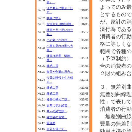
No.34
H18/09
器」...
よってのみ最
江戸商人に学ぶ・江
No.33
H18/05
戸...
とするもので
No.32
故事に学ぶ
H17/02
が、家計の消
No.31
母恃久安 母憚初難...
H16/05
済行為で
社員と共に思いの共
No.30
H15/12
有...
消費者の行動
No.29
その気になれば。...
H15/08
格に等しくな
小事を見れば則ち大
No.28
H15/03
事...
範囲で各種の
経営は熱意、情熱、
（予算制約）
No.27
H14/11
努...
合の消費者の
No.26
雑感二題
H14/06
No.25
毎日が創業の原点...
H14/02
２財の組み合
今日の時代を生き残
No.24
H13/11
る...
３、無差別曲
No.23
雑感二題
H13/08
無差別曲線理
No.22
雑感二題
H13/05
No.21
社長の戒め二題...
H13/02
性」で表して
No.20
古典に学ぶ経営...
H12/09
消費者の行動
No.19
商人の経営訓...
H12/09
無差別曲線
No.18
経営者の苦労...
H12/05
費量の無差別
No.17
筆無精
H12/01
No.16
自分を信じて...
H11/10
効用水準の等