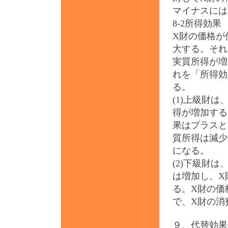
マイナスには
8-2所得効果
X財の価格が
大する。それ
実質所得が増
れを「所得効
る。
(1)上級財
得が増加する
果はプラスと
質所得は減少
になる。
(2)下級財
は増加し、X
る。X財の価
で、X財の消
９、代替効果