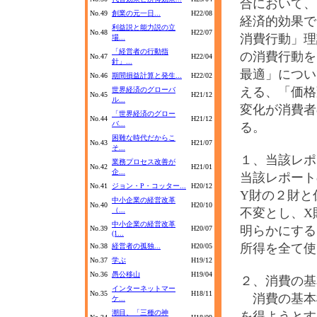
合において、
No.49
創業の元一日...
H22/08
経済的効果で
利益説と能力説の立
No.48
H22/07
消費行動」理
場...
「経営者の行動指
の消費行動を
No.47
H22/04
針」...
最適」につい
No.46
期間損益計算と発生...
H22/02
える、「価格
世界経済のグローバ
No.45
H21/12
ル...
変化が消費者
「世界経済のグロー
No.44
H21/12
バ...
る。
困難な時代だからこ
No.43
H21/07
そ...
１、当該レポ
業務プロセス改善が
No.42
H21/01
企...
当該レポート
No.41
ジョン・P・コッター...
H20/12
Y財の２財と
中小企業の経営改革
No.40
H20/10
（...
不変とし、X
中小企業の経営改革
明らかにする
No.39
H20/07
(1...
所得を全て使
No.38
経営者の孤独...
H20/05
No.37
学ぶ
H19/12
No.36
愚公移山
H19/04
２、消費の基
インターネットマー
No.35
H18/11
消費の基本
ケ...
潮目、「三種の神
を得ようとす