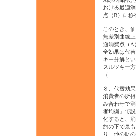
X財の価格が
おける最適消
点（B）に移
このとき、価
無差別曲線上
適消費点（A
全効果は代替
キー分解とい
スルツキー方
（
８、代替効果
消費者の所得
み合わせで消
者均衡」で説
化すると、消
約の下で最も
り、他の財