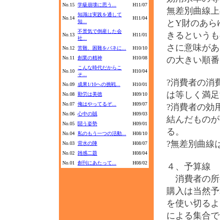
No.15
学級崩壊に思う...
H11/07
無差別曲線上
知識は実践を通して
No.14
H11/04
とY財のあら
知...
不景気で倒産した会
きるというも
No.13
H11/01
社...
さに意味があ
No.12
苦難、困難をバネに...
H10/10
No.11
創業の精神
H10/08
の大きい順番
こんな時代だからこ
No.10
H10/04
そ...
?消費者の消
No.09
成果1/10への挑戦...
H10/01
は等しく満足
No.08
勤労は美徳
H09/10
No.07
俺はやってるぞ...
H09/07
?消費者の効
No.06
心中の賊
H09/03
結んだものが
No.05
闘う姿勢
H09/01
る。
No.04
私のもう一つの活動...
H08/10
?無差別曲線
No.03
背水の陣
H08/07
No.02
雑感二題
H08/04
No.01
創刊にあたって...
H08/02
４、予算線
消費者の所
購入は当然予
を使い切るよ
による集合で