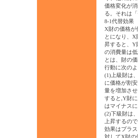
価格変化が消
る。それは「
8-1代替効果
X財の価格が
とになり、X
昇すると、Y
の消費量は低
とは、財の価
行動に次のよ
(1)上級財
に価格が割安
量を増加させ
すると,Y財
はマイナスに
(2)下級財
上昇するので
効果はプラス
対してX財の