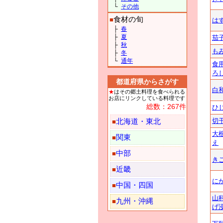
└
その他
食材の旬
■
は
├
春
├
夏
茄
├
秋
も
├
冬
└
通年
食
ろ
都道府県からさがす
白
★
はその郷土料理を食べられる
お店にリンクしている料理です
総数：267件
ひ
切
北海道・東北
■
大
関東
■
え
中部
■
き
近畿
■
に
中国・四国
■
山
九州・沖縄
■
げ