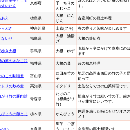
願寺唐辛子とじゃ
京のおばんざいの定番の煮物
京都府
子 ちりめ
の炊いたん
す。
んじゃこ
大根 にん
良あえ
徳島県
古座川町の郷土料理
じん
ゃらぶき
神奈川県
山蕗(フキ)
春の香りと苦味が楽しめます
大根 油揚
きないり
福島県
大根の炒め煮
げ
晩秋から冬にかけて食卓にの
ず巻き大根
群馬県
大根 ゆず
ます
根の葉のきなこ和
福井県
大根の葉
昔の知恵料理
西田産竹の
地元の高岡市西田の竹の子と
けのこの味噌煮
富山県
子
使って
タドリの炒め煮
高知県
イタドリ
土佐ならではの山菜料理です
たけのこ
曲がり竹の豚肉炒
根曲がり竹は細い竹の子。歯
青森県
（根曲がり
りが非常にいいです。
竹）
体調を崩した時にもぜひオス
んぴょうの卵とじ
栃木県
かんぴょう
メ！
里芋 ごぼ
っぺい
奈良県
う にんじ
奈良県の郷土料理です。