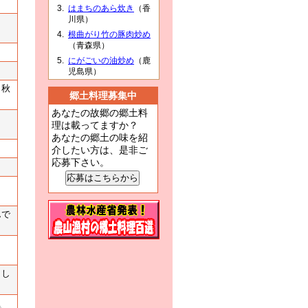
はまちのあら炊き
（香
川県）
根曲がり竹の豚肉炒め
（青森県）
にがごいの油炒め
（鹿
児島県）
。秋
郷土料理募集中
あなたの故郷の郷土料
理は載ってますか？
あなたの郷土の味を紹
介したい方は、是非ご
応募下さい。
んで
まし