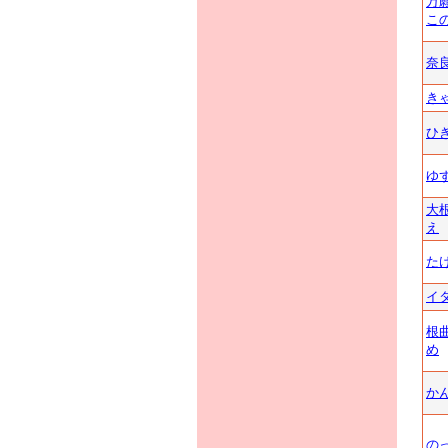
万
こ
奈
き
ひ
ゆ
大
え
た
イ
根
め
か
の