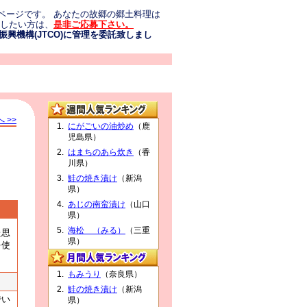
ページです。 あなたの故郷の郷土料理は
介したい方は、
是非ご応募下さい。
興機構(JTCO)に管理を委託致しまし
 >>
にがごいの油炒め
（鹿
児島県）
はまちのあら炊き
（香
川県）
鮭の焼き漬け
（新潟
県）
あじの南蛮漬け
（山口
県）
海松 （みる）
（三重
た思
県）
を使
もみうり
（奈良県）
鮭の焼き漬け
（新潟
でい
県）