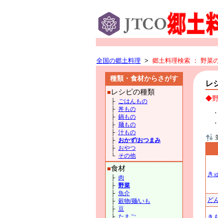
全国の郷土料理
>
郷土料理検索
： 野菜
種類・食材からさがす
レ
レシピの種類
■
◆
├
ごはんもの
├
丼もの
├
鍋もの
├
麺もの
├
汁もの
├
おかず/おつまみ
├
おやつ
└
その他
食材
■
き
├
肉
├
野菜
├
魚介
ど
├
穀物/麺/いも
├
豆
├
たまご
き