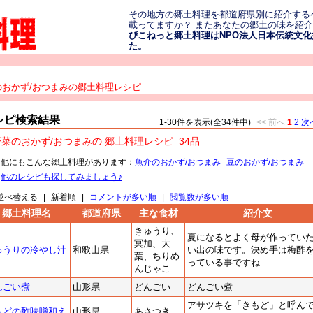
その地方の郷土料理を都道府県別に紹介する
載ってますか？ またあなたの郷土の味を紹
ぴこねっと郷土料理はNPO法人日本伝統文化振
た。
のおかず/おつまみの郷土料理レシピ
シピ検索結果
1-30件を表示(全34件中)
<< 前へ
1
2
次へ
野菜のおかず/おつまみの 郷土料理レシピ
34品
・他にもこんな郷土料理があります：
魚介のおかず/おつまみ
豆のおかず/おつまみ
・
他のレシピも探してみましょう♪
並べ替える
|
新着順
|
コメントが多い順
|
閲覧数が多い順
郷土料理名
都道府県
主な食材
紹介文
きゅうり、
夏になるとよく母が作ってい
冥加、大
ゅうりの冷やし汁
和歌山県
い出の味です。決め手は梅酢
葉、ちりめ
っている事ですね
んじゃこ
んごい煮
山形県
どんごい
どんごい煮
アサツキを「きもど」と呼ん
もどの酢味噌和え
山形県
あさつき