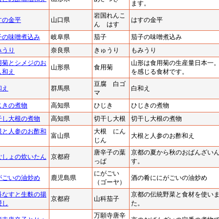
ます。
岩国れんこ
すの金平
山口県
はすの金平
ん はす
子の味噌煮込み
岐阜県
茄子
茄子の味噌煮込み
みうり
奈良県
きゅうり
もみうり
用菊とシメジのお
山形は食用菊の生産量日本一
山形県
食用菊
し和え
を感じる食材です。
豆腐 白ゴ
和え
群馬県
白和え
マ
じきの煮物
高知県
ひじき
ひじきの煮物
干し大根の煮物
高知県
切干し大根
切干し大根の煮物
根と人参のお酢和
大根 にん
富山県
大根と人参のお酢和え
じん
唐辛子の葉
京都の夏から秋のおばんざい
ごしょの炊いたん
京都府
っぱ
す。
にがごい
がごいの油炒め
鹿児島県
酒の肴ににがごいの油炒め
（ゴーヤ）
科なすと生麩の揚
京都の伝統野菜と食材を使い
京都府
山科茄子
浸し
た。
万願寺唐辛