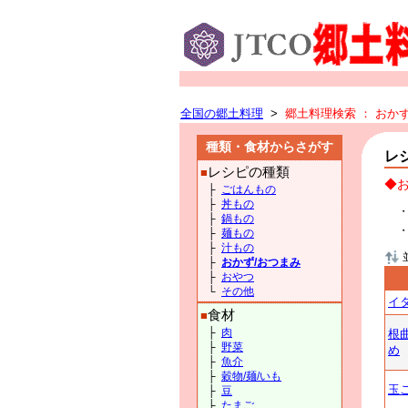
全国の郷土料理
>
郷土料理検索
： おか
種類・食材からさがす
レ
レシピの種類
■
◆お
├
ごはんもの
├
丼もの
├
鍋もの
├
麺もの
├
汁もの
├
おかず/おつまみ
├
おやつ
└
その他
イ
食材
■
├
肉
根
├
野菜
め
├
魚介
├
穀物/麺/いも
玉
├
豆
├
たまご