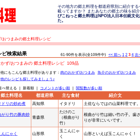
その地方の郷土料理を都道府県別に紹介する
載ってますか？ またあなたの郷土の味を紹
ぴこねっと郷土料理はNPO法人日本伝統文化振
た。
ず/おつまみの郷土料理レシピ
シピ検索結果
61-90件を表示(全109件中)
<< 前へ
1
2
3
4
次へ
かず/おつまみの 郷土料理レシピ
109品
・他にもこんな郷土料理があります：
肉のおかず/おつまみ
魚介のおかず/おつまみ
・
他のレシピも探してみましょう♪
並べ替える
|
新着順
|
コメントが多い順
|
閲覧数が多い順
郷土料理名
都道府県
主な食材
紹介文
タドリの炒め煮
高知県
イタドリ
土佐ならではの山菜料理です
たけのこ
曲がり竹の豚肉炒
根曲がり竹は細い竹の子。歯
青森県
（根曲がり
りが非常にいいです。
竹）
玉こんにゃ
こんにゃく
山形県
山形といえば玉こんにゃく！
く