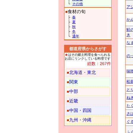
└
その他
ア
食材の旬
■
├
春
か
├
夏
├
秋
鮭
├
冬
き
└
通年
な
都道府県からさがす
★
はその郷土料理を食べられる
の
お店にリンクしている料理です
総数：267件
味
北海道・東北
■
松
関東
■
と
中部
■
ね
近畿
■
た
中国・四国
■
さ
九州・沖縄
■
ぐ
ふ