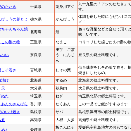
九十九里の「アジのたたき」
ジのたたき
千葉県
刺身用アジ
す。
体調を崩した時にもぜひオス
んぴょうの卵とじ
栃木県
かんぴょう
メ！
のちゃんちゃん焼
色々な野菜などと合せて頂く
北海道
鮭
味しいです。
まこの酢の物
三重県
なまこ
コリコリした歯ごたえの酢の
里芋 ごぼ
っぺい
奈良県
う にんじ
奈良県の郷土料理です。
ん
仙台味噌をしその葉で巻き、
噌しそ巻き
宮城県
しその葉
焼きにしたもの。
前漬け
北海道
するめ
北海道の郷土料理です。
り天
大分県
鶏胸肉
大分県の郷土料理です。
ぎぬた
埼玉県
ねぎ
埼玉県北部の郷土料理です。
くあんのきんぴら
香川県
たくあん
この一品でご飯がすすみます
ばのいり焼き
島根県
サバ
島根県浜田市の郷土料理です
る煮
高知県
大根 人参
高知県の郷土料理です。
板こんにゃ
愛媛県宇和島地方のおもてな
くめん
愛媛県