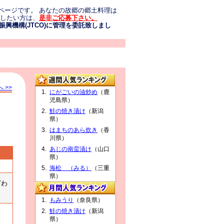
ページです。 あなたの故郷の郷土料理は
介したい方は、
是非ご応募下さい。
興機構(JTCO)に管理を委託致しまし
 >>
にがごいの油炒め
（鹿
児島県）
鮭の焼き漬け
（新潟
県）
はまちのあら炊き
（香
川県）
あじの南蛮漬け
（山口
県）
。
海松 （みる）
（三重
県）
ざわ
もみうり
（奈良県）
鮭の焼き漬け
（新潟
県）