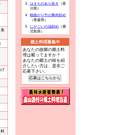
はまちのあら炊き
（香
で
川県）
根曲がり竹の豚肉炒め
ス
（青森県）
にがごいの油炒め
（鹿
と美
児島県）
郷土料理募集中
物
あなたの故郷の郷土料
理は載ってますか？
あなたの郷土の味を紹
介したい方は、是非ご
揚げ
応募下さい。
。
し料