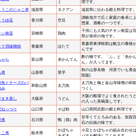
く
理です。
こうこのじゃこ煮
滋賀県
タクアン
滋賀県に伝わる郷土料理です
讃岐地方で広く家庭の食卓に
ょうゆ豆
香川県
空豆
惣菜、酒肴の一つです。
子供にも人気のチキン南蛮は
キン南蛮
宮崎県
鶏肉
県が発祥の地です。
青森県東津軽郡は帆立の養殖
たて貝味噌焼
青森県
ほたて
んです
酢の物です。「ふ」と「糸か
ちゃら
富山県
糸かんてん
ん」が入ってます。
秋の山形名物 河原でいも煮会
も煮
山形県
里芋
陸版)
刀魚とチーズのパ
太刀魚と梅と金山寺味噌の和
和歌山県
太刀魚
包み
つくし
大阪の船場でよく食されたう
だまき蒸し
大阪府
うどん
の入った茶碗蒸しです。
ばねっつり
山口県
そば粉
山口県阿武郡の郷土料理です
甘辛くてとろみのある、加賀
部煮
石川県
鴨（鶏）肉
石の伝統の味です。
かぼちゃ
小豆とかぼちゃの組み合わせ
とこ煮
栃木県
あずき
バテを解決してくれます。