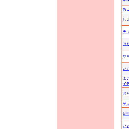
お
し
チ
ほ
や
い
太
イ
お
そ
治
い