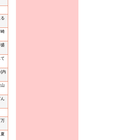
。
上る
宮崎
が盛
んて
(内
歌山
どん
。
百万
は夏