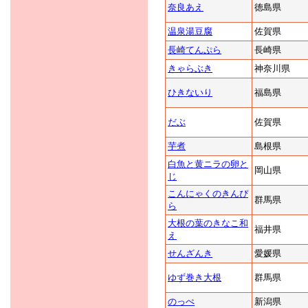
奈良あえ
徳島県
温泉湯豆腐
佐賀県
長崎てんぷら
長崎県
きゃらぶき
神奈川県
ひきないり
福島県
だぶ
佐賀県
芋煮
島根県
白魚と黄ニラの卵と
岡山県
じ
こんにゃくのきんぴ
群馬県
ら
大根の葉のきなこ和
福井県
え
せんざんき
愛媛県
ゆず巻き大根
群馬県
のっぺ
新潟県