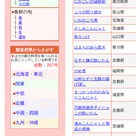
にがごいの油炒め
鹿児島県
└
その他
食材の旬
■
ぶりの照り焼き
富山県
├
春
いかのごろ煮
北海道
├
夏
├
秋
さしみこんにゃく
茨城県
├
冬
魚ろっけ
山口県
└
通年
はまちのあら炊き
香川県
都道府県からさがす
★
はその郷土料理を食べられる
お店にリンクしている料理です
なすと鰊の炊いたん
京都府
総数：267件
がめ煮
福岡県
北海道・東北
■
山科なすと生麩の揚
京都府
関東
■
げ浸し
まっかっかのかみな
中部
■
滋賀県
りこんにゃく
近畿
■
万願寺唐辛子とじゃ
京都府
中国・四国
■
この炊いたん
九州・沖縄
■
凍みこんにゃくと鶏
茨城県
皮の煮物