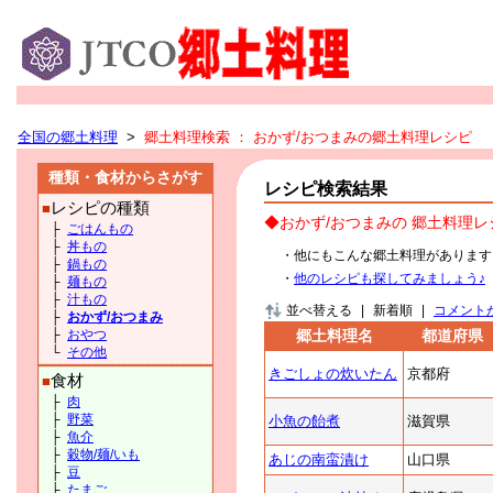
全国の郷土料理
>
郷土料理検索
： おかず/おつまみの郷土料理レシピ
種類・食材からさがす
レシピ検索結果
レシピの種類
■
◆おかず/おつまみの 郷土料理レ
├
ごはんもの
├
丼もの
・他にもこんな郷土料理があります
├
鍋もの
・
他のレシピも探してみましょう♪
├
麺もの
├
汁もの
並べ替える
|
新着順
|
コメント
├
おかず/おつまみ
├
おやつ
郷土料理名
都道府県
└
その他
きごしょの炊いたん
京都府
食材
■
├
肉
├
野菜
小魚の飴煮
滋賀県
├
魚介
├
穀物/麺/いも
あじの南蛮漬け
山口県
├
豆
├
たまご